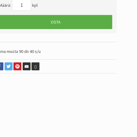
Määrä:
kpl
OSTA
lma musta 90 dn 40 s/u