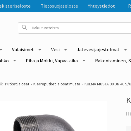
ekisteriseloste
Tietosuojaseloste
Yhteystiedot
R
Valaisimet
Vesi
Jätevesijärjestelmät
ähkö
Piha ja Mökki, Vapaa-aika
Rakentaminen, S
Putket ja osat
Kierreputket ja osat musta
KULMA MUSTA 90 DN 40 S/
K
Hi