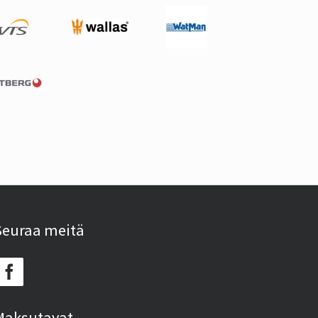
Seuraa meitä
Maksutavat