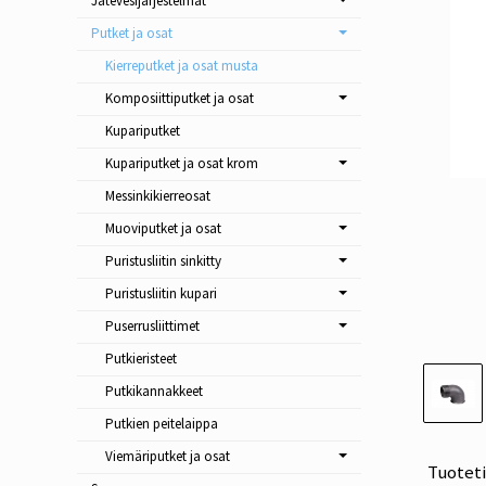
Jätevesijärjestelmät
Putket ja osat
Kierreputket ja osat musta
Komposiittiputket ja osat
Kupariputket
Kupariputket ja osat krom
Messinkikierreosat
Muoviputket ja osat
Puristusliitin sinkitty
Puristusliitin kupari
Puserrusliittimet
Putkieristeet
Putkikannakkeet
Putkien peitelaippa
Viemäriputket ja osat
Tuotet