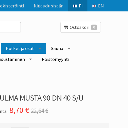
ekisteröinti
Kirjaudu sisään
FI
EN
Ostoskori
0
Putket ja osat
Sauna
isustaminen
Poistomyynti
U
ULMA MUSTA 90 DN 40 S/U
8,70
€
22,64 €
nta: