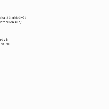
ika: 2-3 arkipäivää
sta 90 dn 40 s/u
edot:
 0709208