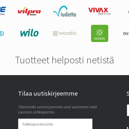
Tuotteet helposti netistä
Tilaa uutiskirjeemme
Tilaamalla uutiskirjeemme saat uusimmat edut
suoraan sähköpostiisi.