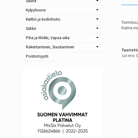
Sauna
Kylpyhuone
Keittiö ja kodinhoito
Toimitusa
Kulma mu
Sähkö
Piha ja Mökki, Vapaa-aika
Rakentaminen, Sisustaminen
Tuoteti
Lvi-nro:
Poistomyynti