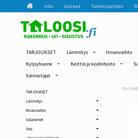
Info
Uutiset
Toimitusehdot
R
TARJOUKSET
Lämmitys
Ilmanvaihto
Kylpyhuone
Keittiö ja kodinhoito
S
Valmistajat
TARJOUKSET
Lämmitys
Ilmanvaihto
Valaisimet
Vesi