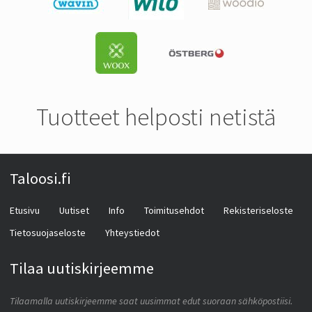
Tuotteet helposti netistä
Taloosi.fi
Etusivu
Uutiset
Info
Toimitusehdot
Rekisteriseloste
Tietosuojaseloste
Yhteystiedot
Tilaa uutiskirjeemme
Tilaamalla uutiskirjeemme saat uusimmat edut suoraan sähköpostiisi.