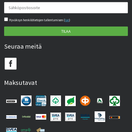
Hyväksyn henkilötietojen tallentamisen (
lue
)
TILAA
Seuraa meitä
Maksutavat