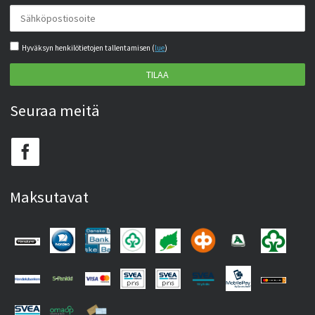
Hyväksyn henkilötietojen tallentamisen (
lue
)
TILAA
Seuraa meitä
Maksutavat