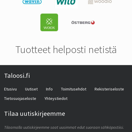
Tuotteet helposti netistä
Taloosi.fi
Etusivu
Uutiset
Info
Toimitusehdot
Rekisteriseloste
Tietosuojaseloste
Yhteystiedot
Tilaa uutiskirjeemme
Tilaamalla uutiskirjeemme saat uusimmat edut suoraan sähköpostiisi.