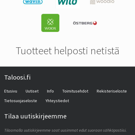
Tuotteet helposti netistä
Taloosi.fi
Etusivu
Uutiset
Info
Toimitusehdot
Rekisteriseloste
Tietosuojaseloste
Yhteystiedot
Tilaa uutiskirjeemme
Tilaamalla uutiskirjeemme saat uusimmat edut suoraan sähköpostiisi.