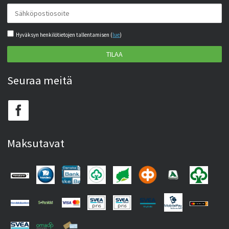
Hyväksyn henkilötietojen tallentamisen (
lue
)
TILAA
Seuraa meitä
Maksutavat