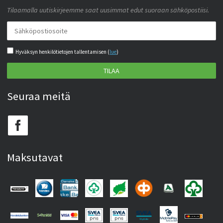
Tilaamalla uutiskirjeemme saat uusimmat edut suoraan sähköpostiisi.
Hyväksyn henkilötietojen tallentamisen (
lue
)
TILAA
Seuraa meitä
Maksutavat