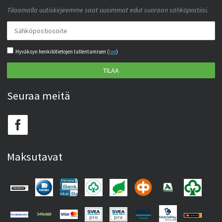
Tilaamalla uutiskirjeemme saat uusimmat edut suoraan sähköpostiisi.
Hyväksyn henkilötietojen tallentamisen (
lue
)
TILAA
Seuraa meitä
Maksutavat