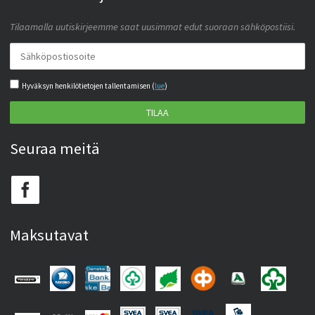
Tilaamalla uutiskirjeemme saat uusimmat edut suoraan sähköpostiisi.
Hyväksyn henkilötietojen tallentamisen (
lue
)
TILAA
Seuraa meitä
Maksutavat