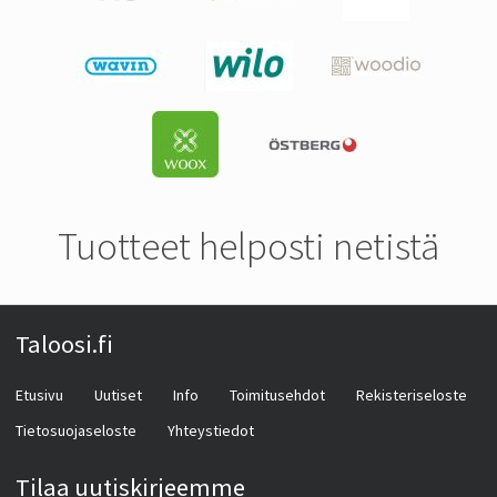
Tuotteet helposti netistä
Taloosi.fi
Etusivu
Uutiset
Info
Toimitusehdot
Rekisteriseloste
Tietosuojaseloste
Yhteystiedot
Tilaa uutiskirjeemme