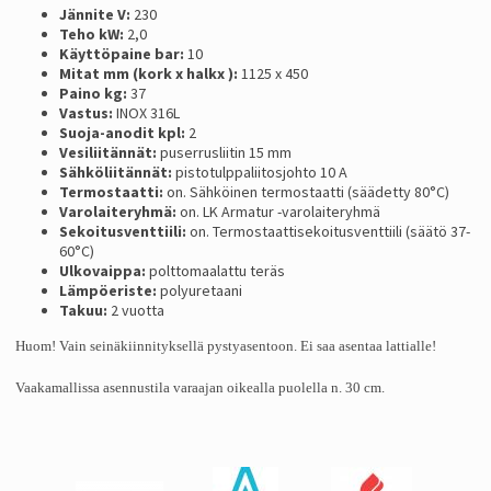
Jännite V:
230
Teho kW:
2,0
Käyttöpaine bar:
10
Mitat mm (kork x halkx ):
1125 x 450
Paino kg:
37
Vastus:
INOX 316L
Suoja-anodit kpl:
2
Vesiliitännät:
puserrusliitin 15 mm
Sähköliitännät:
pistotulppaliitosjohto 10 A
Termostaatti:
on. Sähköinen termostaatti (säädetty 80°C)
Varolaiteryhmä:
on. LK Armatur -varolaiteryhmä
Sekoitusventtiili:
on. Termostaattisekoitusventtiili (säätö 37-
60°C)
Ulkovaippa:
polttomaalattu teräs
Lämpöeriste:
polyuretaani
Takuu:
2 vuotta
Huom! Vain seinäkiinnityksellä pystyasentoon. Ei saa asentaa lattialle!
Vaakamallissa asennustila varaajan oikealla puolella n. 30 cm.