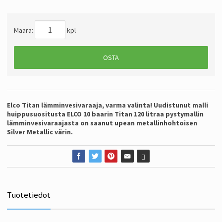
Määrä:
kpl
OSTA
Elco Titan lämminvesivaraaja, varma valinta! Uudistunut malli
huippusuositusta ELCO 10 baarin Titan 120 litraa pystymallin
lämminvesivaraajasta on saanut upean metallinhohtoisen
Silver Metallic värin.
Tuotetiedot