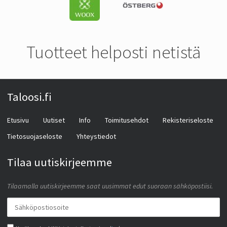
Tuotteet helposti netistä
Taloosi.fi
Etusivu
Uutiset
Info
Toimitusehdot
Rekisteriseloste
Tietosuojaseloste
Yhteystiedot
Tilaa uutiskirjeemme
Tilaamalla uutiskirjeemme saat uusimmat edut suoraan sähköpostiisi.