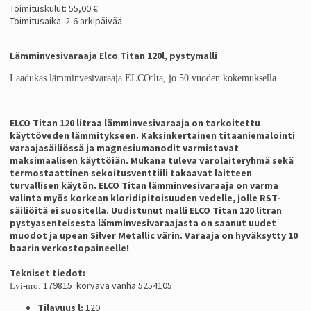
Toimituskulut: 55,00 €
Toimitusaika: 2-6 arkipäivää
Lämminvesivaraaja Elco Titan 120l, pystymalli
Laadukas lämminvesivaraaja ELCO:lta, jo 50 vuoden kokemuksella.
ELCO Titan 120 litraa lämminvesivaraaja on tarkoitettu
käyttöveden lämmitykseen. Kaksinkertainen titaaniemalointi
varaajasäiliössä ja magnesiumanodit varmistavat
maksimaalisen käyttöiän. Mukana tuleva varolaiteryhmä sekä
termostaattinen sekoitusventtiili takaavat laitteen
turvallisen käytön. ELCO Titan lämminvesivaraaja on varma
valinta myös korkean kloridipitoisuuden vedelle, jolle RST-
säiliöitä ei suositella. Uudistunut malli ELCO Titan 120 litran
pystyasenteisesta lämminvesivaraajasta on saanut uudet
muodot ja upean Silver Metallic värin. Varaaja on hyväksytty 10
baarin verkostopaineelle!
Tekniset tiedot:
179815 korvava vanha 5254105
Lvi-nro:
Tilavuus l:
120