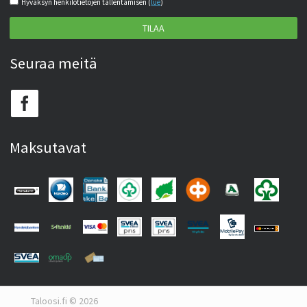
Hyväksyn henkilötietojen tallentamisen (
lue
)
TILAA
Seuraa meitä
Maksutavat
Taloosi.fi © 2026