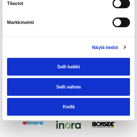
Tilastot
Markkinointi
Näytä tiedot
Salli kaikki
Salli valinta
Kiellä