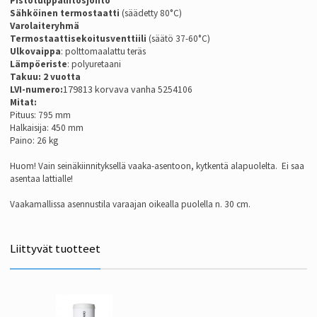
Pistotulppaliitosjohto
Sähköinen termostaatti
(säädetty 80°C)
Varolaiteryhmä
Termostaattisekoitusventtiili
(säätö 37-60°C)
Ulkovaippa
: polttomaalattu teräs
Lämpöeriste
: polyuretaani
Takuu: 2 vuotta
179813 korvava vanha
LVI-numero:
5254106
Mitat:
Pituus: 795 mm
Halkaisija: 450 mm
Paino: 26 kg
Huom! Vain seinäkiinnityksellä vaaka-asentoon, kytkentä alapuolelta. Ei saa
asentaa lattialle!
Vaakamallissa asennustila varaajan oikealla puolella n. 30 cm.
Liittyvät tuotteet