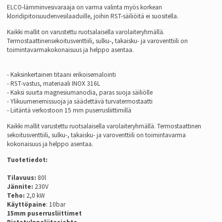
ELCO-lämminvesivaraaja on varma valinta myös korkean
kloridipitoisuudenvesilaaduille, joihin RST-säiliöitä ei suositella.
Kaikki mallit on varustettu ruotsalaisella varolaiteryhmällä.
Termostaattinensekoitusventtiili, sulku-, takaisku- ja varoventtiili on
toimintavarmakokonaisuus ja helppo asentaa.
- Kaksinkertainen titaani erikoisemalointi
- RST-vastus, materiaali INOX 316L
- Kaksi suurta magnesiumanodia, paras suoja säiliölle
- Ylikuumenemissuoja ja säädettävä turvatermostaatti
- Liitäntä verkostoon 15 mm puserrusliittimillä
Kaikki mallit varustettu ruotsalaisella varolaiteryhmällä. Termostaattinen
sekoitusventtiili, sulku-, takaisku- ja varoventtiili on toimintavarma
kokonaisuus ja helppo asentaa.
Tuotetiedot:
Tilavuus:
80l
Jännite:
230V
Teho:
2,0 kW
Käyttöpaine
: 10bar
15mm puserrusliittimet