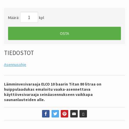
Määrä:
kpl
OSTA
TIEDOSTOT
Asennusohje
Lämminvesivaraaja ELCO 10 baarin Titan 80 litraa on
huippulaadukas emaloitu vaaka-asennettava
käyttövesivaraaja seinäasennukseen vaikkapa
saunanlauteiden alle.