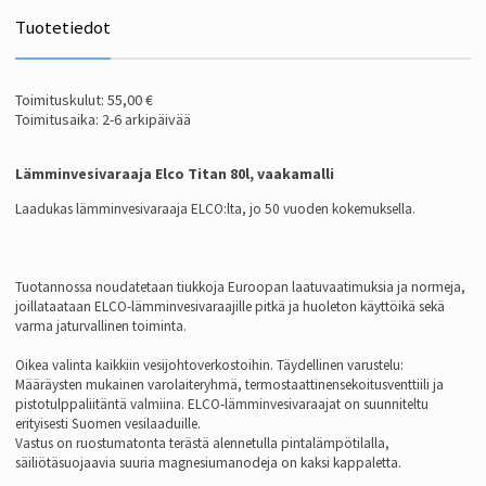
Tuotetiedot
Toimituskulut: 55,00 €
Toimitusaika: 2-6 arkipäivää
Lämminvesivaraaja Elco Titan 80l, vaakamalli
Laadukas lämminvesivaraaja ELCO:lta, jo 50 vuoden kokemuksella.
Tuotannossa noudatetaan tiukkoja Euroopan laatuvaatimuksia ja normeja,
joillataataan ELCO-lämminvesivaraajille pitkä ja huoleton käyttöikä sekä
varma jaturvallinen toiminta.
Oikea valinta kaikkiin vesijohtoverkostoihin. Täydellinen varustelu:
Määräysten mukainen varolaiteryhmä, termostaattinensekoitusventtiili ja
pistotulppaliitäntä valmiina. ELCO-lämminvesivaraajat on suunniteltu
erityisesti Suomen vesilaaduille.
Vastus on ruostumatonta terästä alennetulla pintalämpötilalla,
säiliötäsuojaavia suuria magnesiumanodeja on kaksi kappaletta.