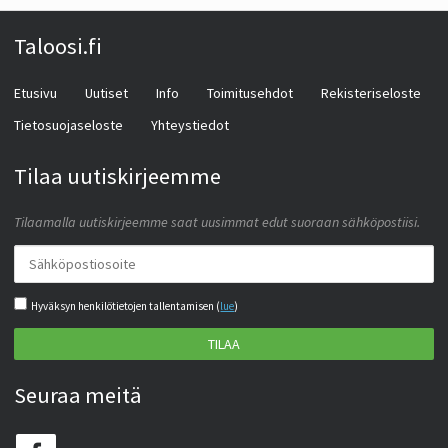
Taloosi.fi
Etusivu
Uutiset
Info
Toimitusehdot
Rekisteriseloste
Tietosuojaseloste
Yhteystiedot
Tilaa uutiskirjeemme
Tilaamalla uutiskirjeemme saat uusimmat edut suoraan sähköpostiisi.
Hyväksyn henkilötietojen tallentamisen (
lue
)
TILAA
Seuraa meitä