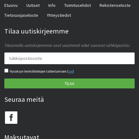
Etusivu
Uutiset
Info
Toimitusehdot
Rekisteriseloste
Tietosuojaseloste
Yhteystiedot
Tilaa uutiskirjeemme
Tilaamalla uutiskirjeemme saat uusimmat edut suoraan sähköpostiisi.
Hyväksyn henkilötietojen tallentamisen (
lue
)
TILAA
Seuraa meitä
Maksutavat