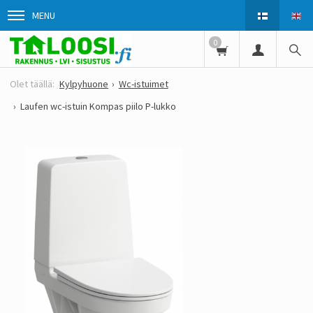
MENU
0
Kylpyhuone
Wc-istuimet
Laufen wc-istuin Kompas piilo P-lukko