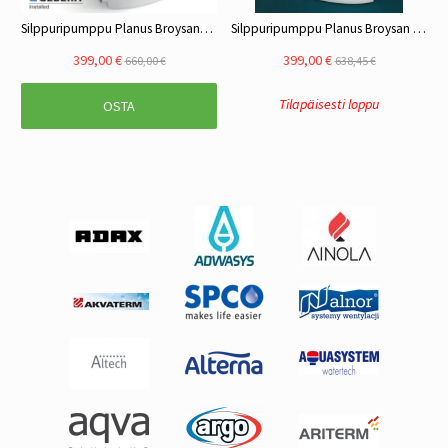
Silppuripumppu Planus Broysan4 UP pienjätevesipumppaamo, tarkastusluukku, wc-pesuallas-bidet-suihku
Silppuripumppu Planus Broysan pienjätevesipumppaamo - wc, pesuallas,bidet,suihku
399,00 €
399,00 €
660,00 €
638,45 €
Tilapäisesti loppu
OSTA