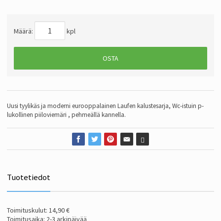
Määrä:
kpl
OSTA
Uusi tyylikäs ja moderni eurooppalainen Laufen kalustesarja, Wc-istuin p-
lukollinen piiloviemäri , pehmeällä kannella.
Tuotetiedot
Toimituskulut: 14,90 €
Toimitusaika: 2-3 arkipäivää