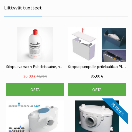
Liittyvät tuotteet
Silppuava wc: n-Puhdistusaine, huoltoaine Planus 1 L
Silppuripumpulle peitelaatikko Planus Broycover
36,00 €
85,00 €
49,75 €
OSTA
OSTA
0€ RAHTI!