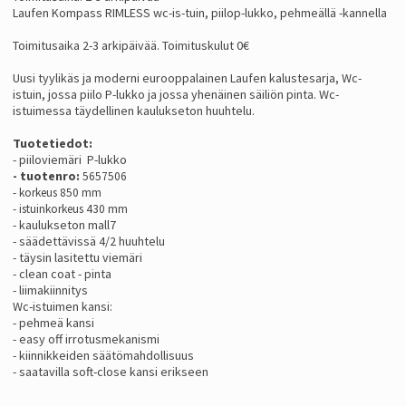
Laufen Kompass RIMLESS wc-is-tuin, piilop-lukko, pehmeällä -kannella
Toimitusaika 2-3 arkipäivää. Toimituskulut 0€
Uusi tyylikäs ja moderni eurooppalainen Laufen kalustesarja, Wc-
istuin, jossa piilo P-lukko ja jossa yhenäinen säiliön pinta. Wc-
istuimessa täydellinen kaulukseton huuhtelu.
Tuotetiedot:
- piiloviemäri P-lukko
- tuotenro:
5657506
- korkeus 850 mm
- istuinkorkeus 430 mm
- kaulukseton mall7
- säädettävissä 4/2 huuhtelu
- täysin lasitettu viemäri
- clean coat - pinta
- liimakiinnitys
Wc-istuimen kansi:
- pehmeä kansi
- easy off irrotusmekanismi
- kiinnikkeiden säätömahdollisuus
- saatavilla soft-close kansi erikseen