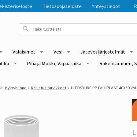
ekisteriseloste
Tietosuojaseloste
Yhteystiedot
R
Valaisimet
Vesi
Jätevesijärjestelmät
ähkö
Piha ja Mökki, Vapaa-aika
Rakentaminen, S
Kylpyhuone
Kalustus tarvikkeet
LIITOSYHDE PP FALUPLAST 40X50 VA
L