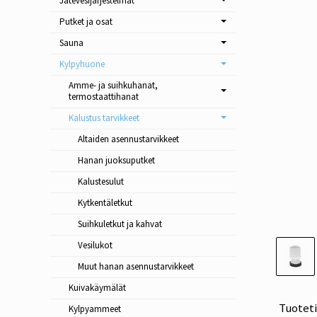
Jätevesijärjestelmät
Putket ja osat
Sauna
Kylpyhuone
Amme- ja suihkuhanat,
termostaattihanat
Kalustus tarvikkeet
Altaiden asennustarvikkeet
Hanan juoksuputket
Kalustesulut
Kytkentäletkut
Suihkuletkut ja kahvat
Vesilukot
Muut hanan asennustarvikkeet
Kuivakäymälät
Tuotet
Kylpyammeet