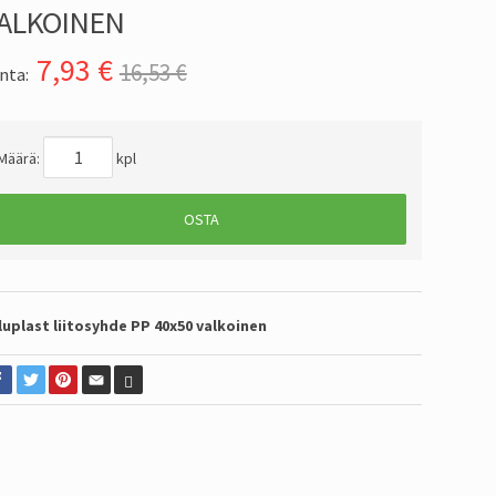
ALKOINEN
7,93
€
16,53 €
nta:
Määrä:
kpl
OSTA
luplast liitosyhde PP 40x50 valkoinen