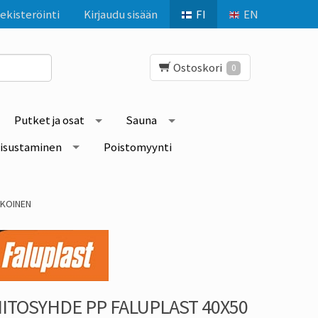
ekisteröinti
Kirjaudu sisään
FI
EN
Ostoskori
0
Putket ja osat
Sauna
isustaminen
Poistomyynti
LKOINEN
IITOSYHDE PP FALUPLAST 40X50