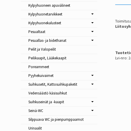
Kylpyhuoneen apuvälineet
Kylpyhuonetarvikkeet
Toimitusa
Kylpyhuonekalusteet
Liitosyh
Pesualtaat
Pesuallas- ja bidethanat
Peilit ja Valopeilit
Tuoteti
Lvi-nro: 
Peilikaapit, Lääkekaapit
Poreammeet
Pyyhekuivaimet
Suihkusetit, Kattosuihkupaketit
Vedensäästö käsisuihkut
Suihkuseinät ja -kaapit
Seinä-WC
Silppuava WC ja pienpumppaamot
Urinaalit