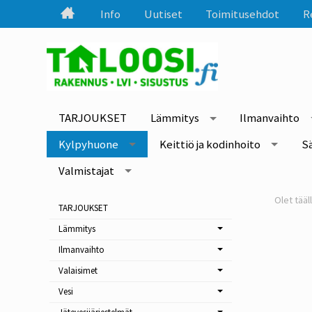
Info
Uutiset
Toimitusehdot
R
TARJOUKSET
Lämmitys
Ilmanvaihto
Kylpyhuone
Keittiö ja kodinhoito
S
Valmistajat
TARJOUKSET
Lämmitys
Ilmanvaihto
Valaisimet
Vesi