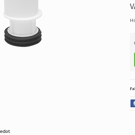
V
Hi
Fa
iedot