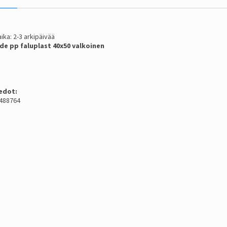
ika: 2-3 arkipäivää
de pp faluplast 40x50 valkoinen
edot:
2488764