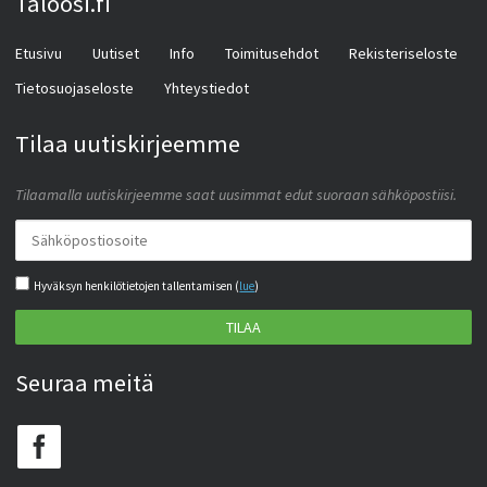
Taloosi.fi
Etusivu
Uutiset
Info
Toimitusehdot
Rekisteriseloste
Tietosuojaseloste
Yhteystiedot
Tilaa uutiskirjeemme
Tilaamalla uutiskirjeemme saat uusimmat edut suoraan sähköpostiisi.
Hyväksyn henkilötietojen tallentamisen (
lue
)
TILAA
Seuraa meitä