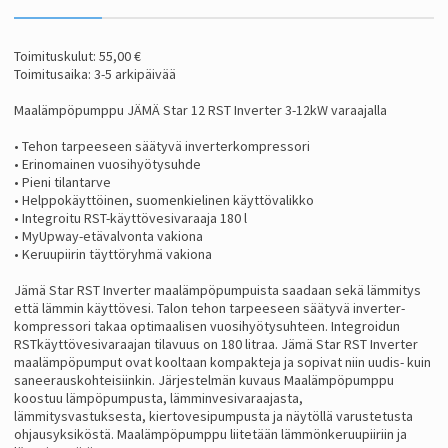
Toimituskulut: 55,00 €
Toimitusaika: 3-5 arkipäivää
Maalämpöpumppu JÄMÄ Star 12 RST Inverter 3-12kW varaajalla
• Tehon tarpeeseen säätyvä inverterkompressori
• Erinomainen vuosihyötysuhde
• Pieni tilantarve
• Helppokäyttöinen, suomenkielinen käyttövalikko
• Integroitu RST-käyttövesivaraaja 180 l
• MyUpway-etävalvonta vakiona
• Keruupiirin täyttöryhmä vakiona
Jämä Star RST Inverter maalämpöpumpuista saadaan sekä lämmitys
että lämmin käyttövesi. Talon tehon tarpeeseen säätyvä inverter-
kompressori takaa optimaalisen vuosihyötysuhteen. Integroidun
RSTkäyttövesivaraajan tilavuus on 180 litraa. Jämä Star RST Inverter
maalämpöpumput ovat kooltaan kompakteja ja sopivat niin uudis- kuin
saneerauskohteisiinkin. Järjestelmän kuvaus Maalämpöpumppu
koostuu lämpöpumpusta, lämminvesivaraajasta,
lämmitysvastuksesta, kiertovesipumpusta ja näytöllä varustetusta
ohjausyksiköstä. Maalämpöpumppu liitetään lämmönkeruupiiriin ja