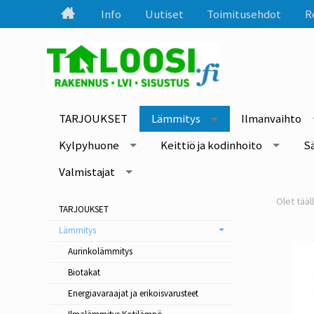
Info
Uutiset
Toimitusehdot
R
TARJOUKSET
Lämmitys
Ilmanvaihto
Kylpyhuone
Keittiö ja kodinhoito
S
Valmistajat
TARJOUKSET
Lämmitys
Aurinkolämmitys
Biotakat
Energiavaraajat ja erikoisvarusteet