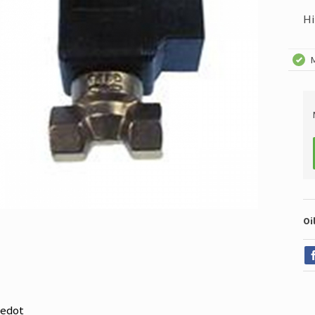
Hi
M
Oi
iedot