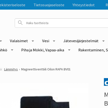
ekisteriseloste
Tietosuojaseloste
Yhteystiedot
R
Valaisimet
Vesi
Jätevesijärjestelmät
ähkö
Piha ja Mökki, Vapaa-aika
Rakentaminen, S
Lämmitys
Magneettiventtiili Oilon RAPA BV01
M
B