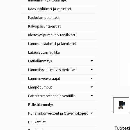
Ilmalämmitys Kotilämpö
Kaasupolttimet ja varusteet
Kaukolämpölaitteet
Kalvopaisunta-astiat
Kiertovesipumput & tarvikkeet
Lämmönsäätimet ja tarvikkeet
Latausautomatiikka
Lattialämmitys
Lämmityspatterit vesikiertoiset
Lämminvesivaraajat
Lämpöpumput
Patteritermostaatit ja venttiilit
Pellettilämmitys
Puhallinkonvektorit ja Oviverhokojeet
Puukattilat
Tuotet