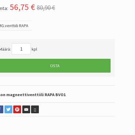
56,75
€
80,90 €
nta:
G.venttiili RAPA
Määrä:
kpl
OSTA
lon magneettiventtiili RAPA BVO1