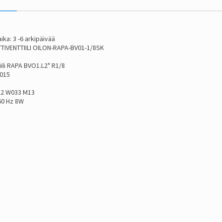
ika: 3 -6 arkipäivää
IVENTTIILI OILON-RAPA-BV01-1/8SK
ili RAPA BVO1.L2" R1/8
1015
22 W033 M13
60 Hz 8W