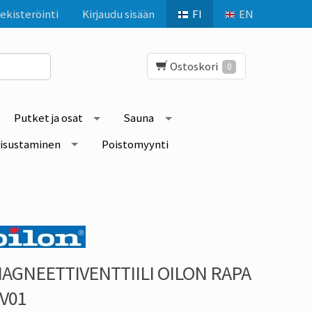
ekisteröinti
Kirjaudu sisään
FI
EN
Ostoskori
0
Putket ja osat
Sauna
isustaminen
Poistomyynti
AGNEETTIVENTTIILI OILON RAPA
V01