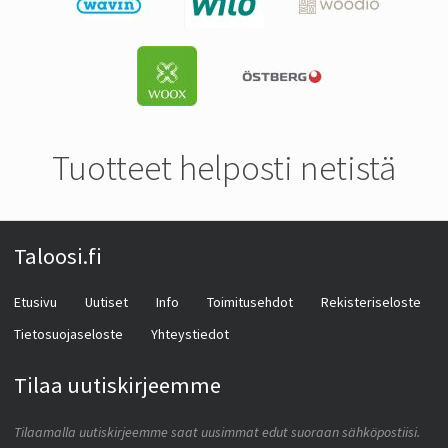
Tuotteet helposti netistä
Taloosi.fi
Etusivu
Uutiset
Info
Toimitusehdot
Rekisteriseloste
Tietosuojaseloste
Yhteystiedot
Tilaa uutiskirjeemme
Tilaamalla uutiskirjeemme saat uusimmat edut suoraan sähköpostiisi.