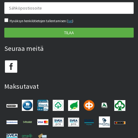
Hyväksyn henkilötietojen tallentamisen (
lue
)
TILAA
Seuraa meitä
Maksutavat