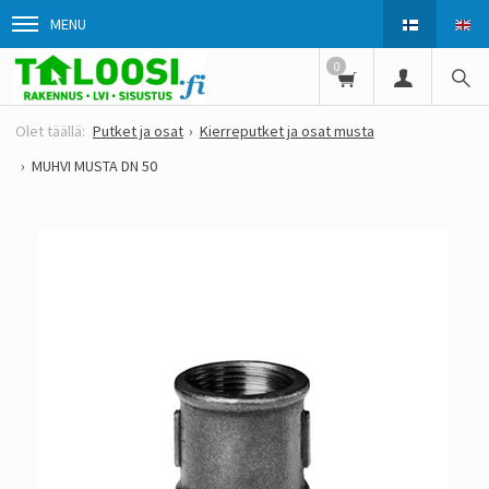
MENU
0
Putket ja osat
Kierreputket ja osat musta
MUHVI MUSTA DN 50