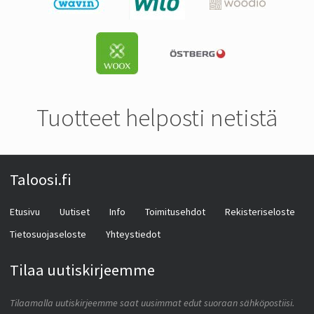
Tuotteet helposti netistä
Taloosi.fi
Etusivu
Uutiset
Info
Toimitusehdot
Rekisteriseloste
Tietosuojaseloste
Yhteystiedot
Tilaa uutiskirjeemme
Tilaamalla uutiskirjeemme saat uusimmat edut suoraan sähköpostiisi.