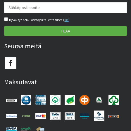
Hyväksyn henkilötietojen tallentamisen (
lue
)
TILAA
Seuraa meitä
Maksutavat