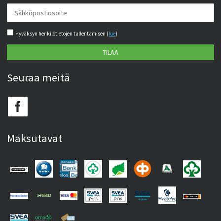
Hyväksyn henkilötietojen tallentamisen (
lue
)
TILAA
Seuraa meitä
Maksutavat