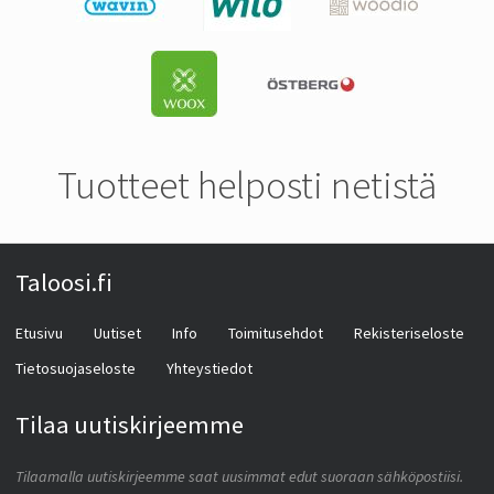
Tuotteet helposti netistä
Taloosi.fi
Etusivu
Uutiset
Info
Toimitusehdot
Rekisteriseloste
Tietosuojaseloste
Yhteystiedot
Tilaa uutiskirjeemme
Tilaamalla uutiskirjeemme saat uusimmat edut suoraan sähköpostiisi.