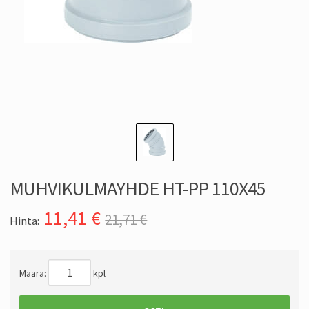
MUHVIKULMAYHDE HT-PP 110X45
11,41
€
21,71 €
Hinta:
Määrä:
kpl