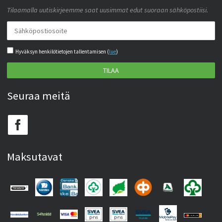
Tilaamalla uutiskirjeemme saat uusimmat edut suoraan sähköpostiisi.
Hyväksyn henkilötietojen tallentamisen (
lue
)
TILAA
Seuraa meitä
Maksutavat