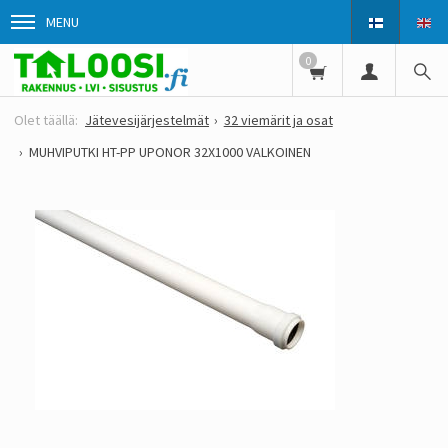
MENU
0
Jätevesijärjestelmät
32 viemärit ja osat
MUHVIPUTKI HT-PP UPONOR 32X1000 VALKOINEN