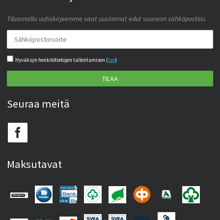
Tilaamalla uutiskirjeemme saat uusimmat edut suoraan sähköpostiisi.
Hyväksyn henkilötietojen tallentamisen (
lue
)
TILAA
Seuraa meitä
Maksutavat