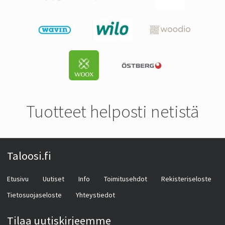
Tuotteet helposti netistä
Taloosi.fi
Etusivu
Uutiset
Info
Toimitusehdot
Rekisteriseloste
Tietosuojaseloste
Yhteystiedot
Tilaa uutiskirjeemme