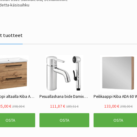
detta-käsisuihku
ät tuotteet
Allaskaappi altaalla Kiba ASTER 60 cm WT tammi
Pesuallashana bide Damixa Silhouet 74030.00, kromi
5,00 €
111,87 €
133,00 €
298,00 €
189,51 €
298,00 €
OSTA
OSTA
OSTA