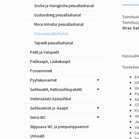
Grohe ja Hansgrohe pesuallashanat
Gustavsberg pesuallashanat
Toimitusk
Toimitusa
Mora Armatur pesuallashanat
Oras Saf
Oras pesuallashanat
Tapwell pesuallashanat
Peilit ja Valopeilit
Käsisuihk
Peilikaapit, Lääkekaapit
Tuotetie
Poreammeet
EA
Pyyhekuivaimet
LV
Vi
Suihkusetit, Kattosuihkupaketit
Pa
Vedensäästö käsisuihkut
Ää
ST
Suihkuseinät ja -kaapit
Po
Vi
Seinä-WC
Ju
Silppuava WC ja pienpumppaamot
Vä
Lä
Urinaalit
Su