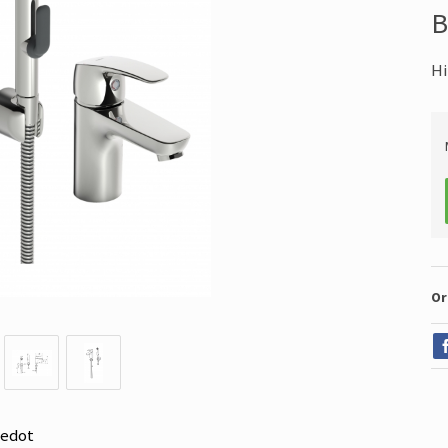
B
Hi
Or
iedot