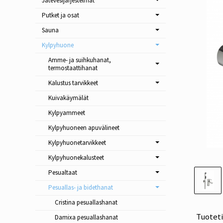
Jätevesijärjestelmät
Putket ja osat
Sauna
Kylpyhuone
Amme- ja suihkuhanat,
termostaattihanat
Kalustus tarvikkeet
Kuivakäymälät
Kylpyammeet
Kylpyhuoneen apuvälineet
Kylpyhuonetarvikkeet
Kylpyhuonekalusteet
Pesualtaat
Pesuallas- ja bidethanat
Cristina pesuallashanat
Tuotet
Damixa pesuallashanat