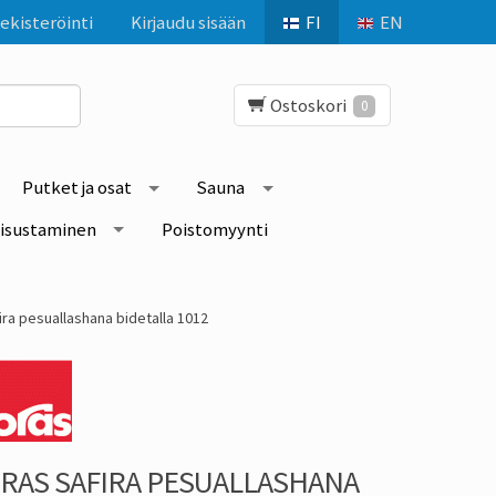
ekisteröinti
Kirjaudu sisään
FI
EN
Ostoskori
0
Putket ja osat
Sauna
isustaminen
Poistomyynti
ira pesuallashana bidetalla 1012
RAS SAFIRA PESUALLASHANA