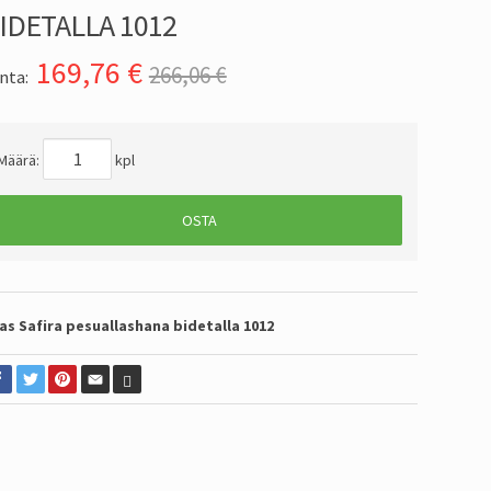
IDETALLA 1012
169,76
€
266,06 €
nta:
Määrä:
kpl
OSTA
as Safira pesuallashana bidetalla 1012