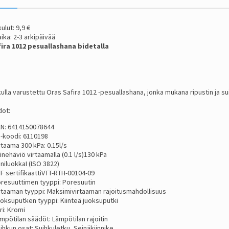
ulut: 9,9 €
ika: 2-3 arkipäivää
ira 1012 pesuallashana bidetalla
ulla varustettu Oras Safira 1012 -pesuallashana, jonka mukana ripustin ja su
dot:
N: 6414150078644
I-koodi: 6110198
rtaama 300 kPa: 0.15l/s
inehäviö virtaamalla (0.1 l/s)130 kPa
niluokkaI (ISO 3822)
F sertifikaattiVTT-RTH-00104-09
resuuttimen tyyppi: Poresuutin
rtaaman tyyppi: Maksimivirtaaman rajoitusmahdollisuus
oksuputken tyyppi: Kiinteä juoksuputki
ri: Kromi
mpötilan säädöt: Lämpötilan rajoitin
ihkun osat: Suihkuletku, Seinäkiinnike