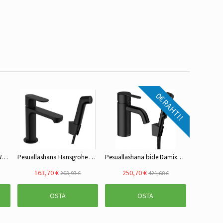
0€ RAHTI!
Peilikaappi Kiba ADA 60 WT tammi
Pesuallashana Hansgrohe REBRIS S 110 bide musta, 72215670
Pesuallashana bide Damixa 7403061 SILHOUET, mattamusta
163,70 €
250,70 €
263,93 €
421,68 €
OSTA
OSTA