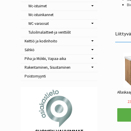
Bi
Wc-istuimet
Wc-istuinkannet
WC-varaosat
Tuloilmalaitteet-ja venttiilit
Liittyv
Keittiö ja kodinhoito
Sähkö
Piha ja Mökki, Vapaa-aika
Rakentaminen, Sisustaminen
Poistomyynti
23