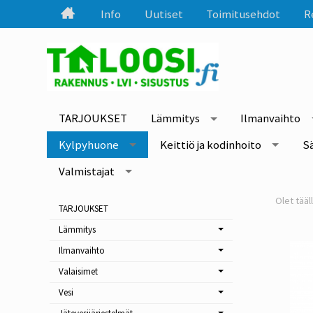
Info
Uutiset
Toimitusehdot
R
TARJOUKSET
Lämmitys
Ilmanvaihto
Kylpyhuone
Keittiö ja kodinhoito
S
Valmistajat
TARJOUKSET
Lämmitys
Ilmanvaihto
Valaisimet
Vesi