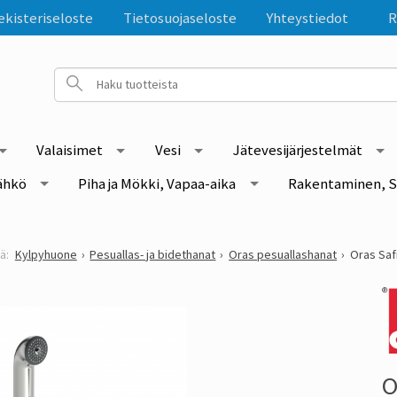
ekisteriseloste
Tietosuojaseloste
Yhteystiedot
R
Valaisimet
Vesi
Jätevesijärjestelmät
ähkö
Piha ja Mökki, Vapaa-aika
Rakentaminen, S
Kylpyhuone
Pesuallas- ja bidethanat
Oras pesuallashanat
Oras Saf
O