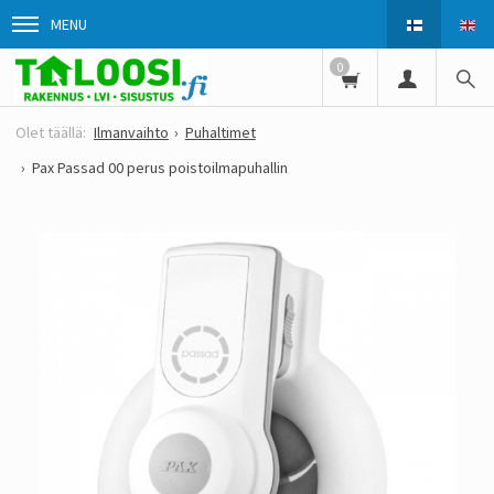
MENU
0
Ilmanvaihto
Puhaltimet
Pax Passad 00 perus poistoilmapuhallin