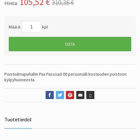
105,52
€
310,36 €
Hinta:
Määrä:
kpl
OSTA
Poistoilmapuhallin Pax Passsad 00 perusmalli kosteuden poistoon
kylpyhuoneesta.
Tuotetiedot