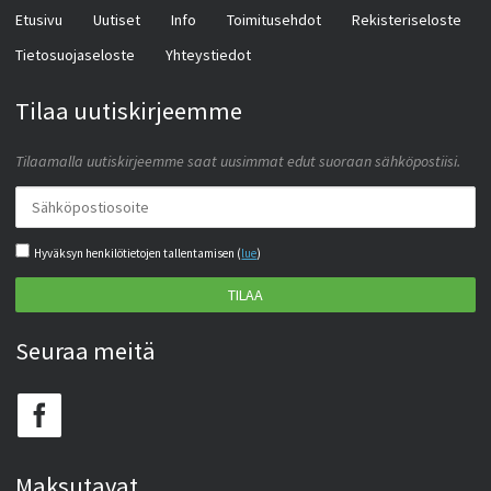
Etusivu
Uutiset
Info
Toimitusehdot
Rekisteriseloste
Tietosuojaseloste
Yhteystiedot
Tilaa uutiskirjeemme
Tilaamalla uutiskirjeemme saat uusimmat edut suoraan sähköpostiisi.
Hyväksyn henkilötietojen tallentamisen (
lue
)
TILAA
Seuraa meitä
Maksutavat