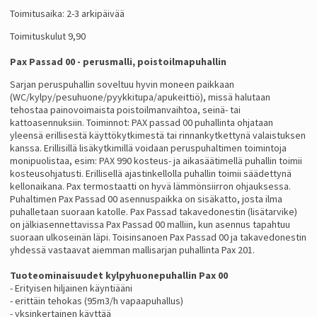
Toimitusaika: 2-3 arkipäivää
Toimituskulut 9,90
Pax Passad 00 - perusmalli, poistoilmapuhallin
Sarjan peruspuhallin soveltuu hyvin moneen paikkaan
(WC/kylpy/pesuhuone/pyykkitupa/apukeittiö), missä halutaan
tehostaa painovoimaista poistoilmanvaihtoa, seinä- tai
kattoasennuksiin. Toiminnot: PAX passad 00 puhallinta ohjataan
yleensä erillisestä käyttökytkimestä tai rinnankytkettynä valaistuksen
kanssa. Erillisillä lisäkytkimillä voidaan peruspuhaltimen toimintoja
monipuolistaa, esim: PAX 990 kosteus- ja aikasäätimellä puhallin toimii
kosteusohjatusti. Erillisellä ajastinkellolla puhallin toimii säädettynä
kellonaikana. Pax termostaatti on hyvä lämmönsiirron ohjauksessa.
Puhaltimen Pax Passad 00 asennuspaikka on sisäkatto, josta ilma
puhalletaan suoraan katolle. Pax Passad takavedonestin (lisätarvike)
on jälkiasennettavissa Pax Passad 00 malliin, kun asennus tapahtuu
suoraan ulkoseinän läpi. Toisinsanoen Pax Passad 00 ja takavedonestin
yhdessä vastaavat aiemman mallisarjan puhallinta Pax 201.
Tuoteominaisuudet kylpyhuonepuhallin Pax 00
- Erityisen hiljainen käyntiääni
- erittäin tehokas (95m3/h vapaapuhallus)
- yksinkertainen käyttää