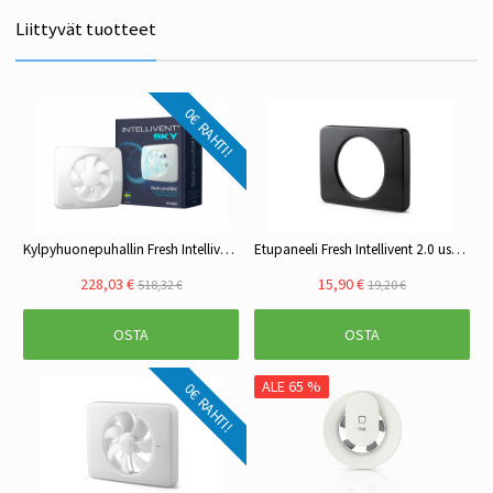
Liittyvät tuotteet
0€ RAHTI!
Kylpyhuonepuhallin Fresh Intellivent SKY
Etupaneeli Fresh Intellivent 2.0 useita värejä
228,03 €
15,90 €
518,32 €
19,20 €
OSTA
OSTA
ALE 65 %
0€ RAHTI!