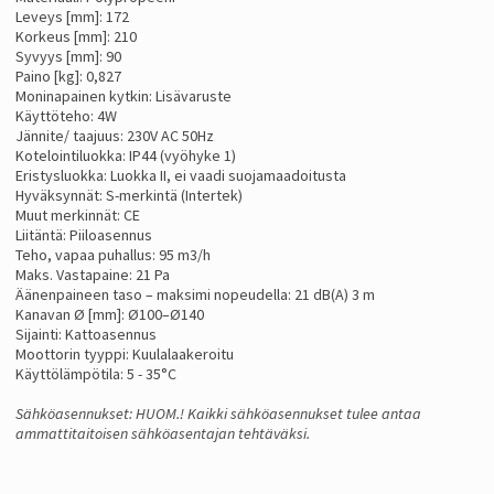
Leveys [mm]: 172
Korkeus [mm]: 210
Syvyys [mm]: 90
Paino [kg]: 0,827
Moninapainen kytkin: Lisävaruste
Käyttöteho: 4W
Jännite/ taajuus: 230V AC 50Hz
Kotelointiluokka: IP44 (vyöhyke 1)
Eristysluokka: Luokka II, ei vaadi suojamaadoitusta
Hyväksynnät: S-merkintä (Intertek)
Muut merkinnät: CE
Liitäntä: Piiloasennus
Teho, vapaa puhallus: 95 m3/h
Maks. Vastapaine: 21 Pa
Äänenpaineen taso – maksimi nopeudella: 21 dB(A) 3 m
Kanavan Ø [mm]: Ø100–Ø140
Sijainti: Kattoasennus
Moottorin tyyppi: Kuulalaakeroitu
Käyttölämpötila: 5 - 35°C
Sähköasennukset: HUOM.! Kaikki sähköasennukset tulee antaa
ammattitaitoisen sähköasentajan tehtäväksi.