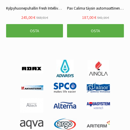
Kylpyhuonepuhallin Fresh Intellivent 2.0 valkoinen
Pax Calima täysin automaattinen puhallin
245,00 €
187,00 €
568,01 €
541,16 €
OSTA
OSTA