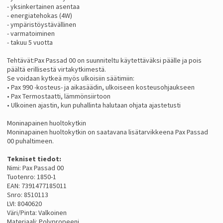
- yksinkertainen asentaa
- energiatehokas (4W)
- ympäristöystävällinen
- varmatoiminen
- takuu 5 vuotta
Tehtävät:Pax Passad 00 on suunniteltu käytettäväksi päälle ja pois
päältä erillisestä virtakytkimestä.
Se voidaan kytkeä myös ulkoisiin säätimiin:
• Pax 990 -kosteus- ja aikasäädin, ulkoiseen kosteusohjaukseen
• Pax Termostaatti, lämmönsiirtoon
• Ulkoinen ajastin, kun puhallinta halutaan ohjata ajastetusti
Moninapainen huoltokytkin
Moninapainen huoltokytkin on saatavana lisätarvikkeena Pax Passad
00 puhaltimeen.
Tekniset tiedot:
Nimi: Pax Passad 00
Tuotenro: 1850-1
EAN: 7391477185011
Snro: 8510113
LVI: 8040620
Väri/Pinta: Valkoinen
Materiaali: Polypropeeni