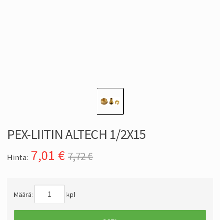
PEX-LIITIN ALTECH 1/2X15
7,01
€
7,72 €
Hinta:
Määrä:
kpl