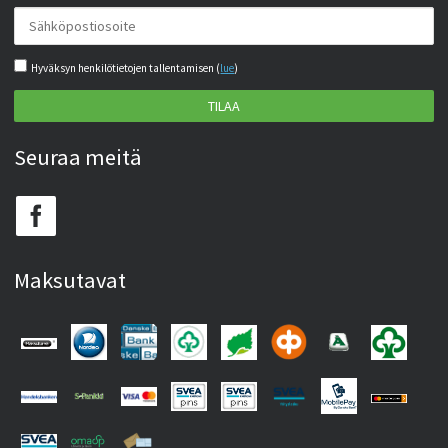
Hyväksyn henkilötietojen tallentamisen (
lue
)
TILAA
Seuraa meitä
Maksutavat