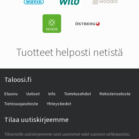
Tuotteet helposti netistä
Taloosi.fi
Etusivu
Uutiset
Info
Toimitusehdot
Rekisteriseloste
Tietosuojaseloste
Yhteystiedot
Tilaa uutiskirjeemme
Tilaamalla uutiskirjeemme saat uusimmat edut suoraan sähköpostiisi.