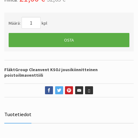
Määrä:
kpl
OSTA
FläktGroup Cleanvent KSOJ jousikiinnitteinen
poistoilmaventtiili
Tuotetiedot