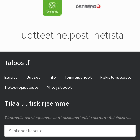
Tuotteet helposti netistä
Taloosi.fi
Etusivu
Uutiset
Info
Toimitusehdot
Rekisteriseloste
Tietosuojaseloste
Yhteystiedot
Tilaa uutiskirjeemme
Tilaamalla uutiskirjeemme saat uusimmat edut suoraan sähköpostiisi.