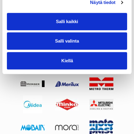
Näytä tiedot
Salli kaikki
Salli valinta
Kiellä