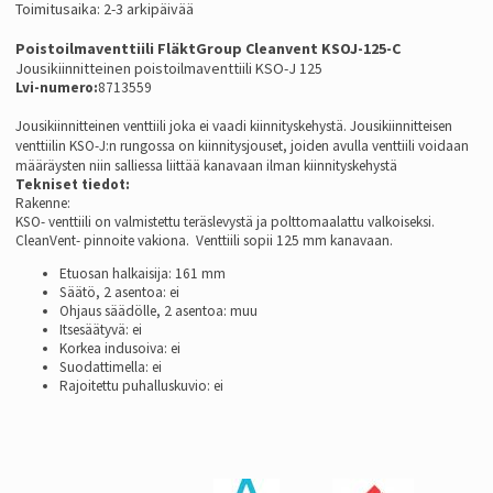
Toimitusaika: 2-3 arkipäivää
Poistoilmaventtiili FläktGroup Cleanvent KSOJ-125-C
Jousikiinnitteinen poistoilmaventtiili KSO-J
125
Lvi-numero:
8713559
Jousikiinnitteinen venttiili joka ei vaadi kiinnityskehystä. Jousikiinnitteisen
venttiilin KSO-J:n rungossa on kiinnitysjouset, joiden avulla venttiili voidaan
määräysten niin salliessa liittää kanavaan ilman kiinnityskehystä
Tekniset tiedot:
Rakenne:
KSO- venttiili on valmistettu teräslevystä ja polttomaalattu valkoiseksi.
CleanVent- pinnoite vakiona.
Venttiili sopii 125 mm kanavaan.
Etuosan halkaisija: 161 mm
Säätö, 2 asentoa: ei
Ohjaus säädölle, 2 asentoa: muu
Itsesäätyvä: ei
Korkea indusoiva: ei
Suodattimella: ei
Rajoitettu puhalluskuvio: ei