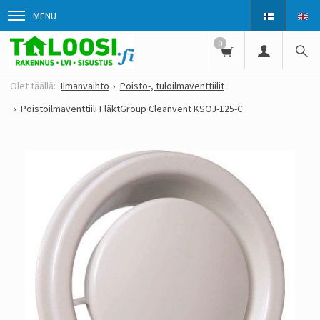
MENU
0
Ilmanvaihto
Poisto-, tuloilmaventtiilit
Poistoilmaventtiili FläktGroup Cleanvent KSOJ-125-C