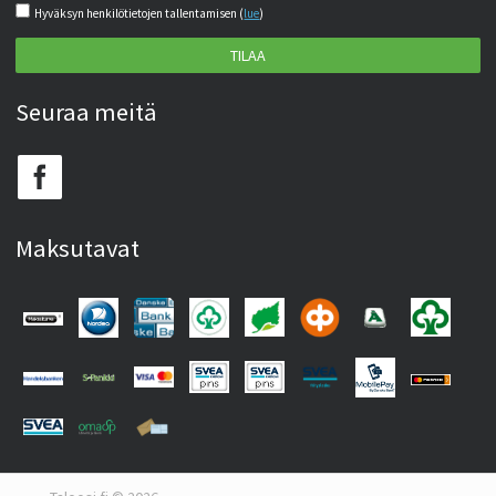
Hyväksyn henkilötietojen tallentamisen (
lue
)
TILAA
Seuraa meitä
Maksutavat