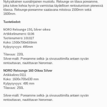
Nykyaikainen suoralinjainen muotoilu. Relounge on tilava poreamme,
joka tukee kehoa hyvin ja varmistaa täydellisen rentoutumisen pienessä
tilassa. Relounge-poreamme saatavana mitoissa 1500mm sekä
1600mm.
Tuotetiedot:
NORO Relounge 150, Silver oikea
Artikkelinumero: 0106
Tuotenumero: 101027
Koko: 1500x700x630mm
Kylpysyvyys: 495mm
Tilavuus: 220L
Silver-malli: Poreamme selkä- ja sivusuuttimilla antaen syvän
rentouttavan, nautittavan hieronnan.
NORO Relounge 160 Oikea Silver
Artikkelinro:0111
Koko: 1600x700x630 mm
Kylpysyvyys: 495 mm
Tilavuus: 250L
Silver-malli: Poreamme selkä- ja sivusuuttimilla antaen syvän
rentouttavan, nautittavan hieronnan.