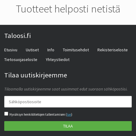
Tuotteet helposti netistä
Taloosi.fi
Etusivu
Uutiset
Info
Toimitusehdot
Rekisteriseloste
Tietosuojaseloste
Yhteystiedot
Tilaa uutiskirjeemme
Tilaamalla uutiskirjeemme saat uusimmat edut suoraan sähköpostiisi.
Hyväksyn henkilötietojen tallentamisen (
lue
)
TILAA