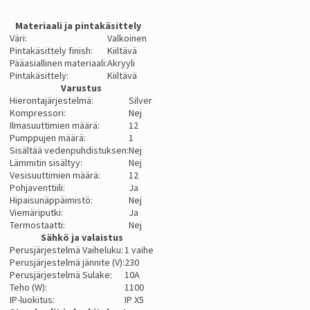
Materiaali ja pintakäsittely
Väri:
Valkoinen
Pintakäsittely finish:
Kiiltävä
Pääasiallinen materiaali:
Akryyli
Pintakäsittely:
Kiiltävä
Varustus
Hierontajärjestelmä:
Silver
Kompressori:
Nej
Ilmasuuttimien määrä:
12
Pumppujen määrä:
1
Sisältää vedenpuhdistuksen:
Nej
Lämmitin sisältyy:
Nej
Vesisuuttimien määrä:
12
Pohjaventtiili:
Ja
Hipaisunäppäimistö:
Nej
Viemäriputki:
Ja
Termostaatti:
Nej
Sähkö ja valaistus
Perusjärjestelmä Vaiheluku:
1 vaihe
Perusjärjestelmä jännite (V):
230
Perusjärjestelmä Sulake:
10A
Teho (W):
1100
IP-luokitus:
IP X5