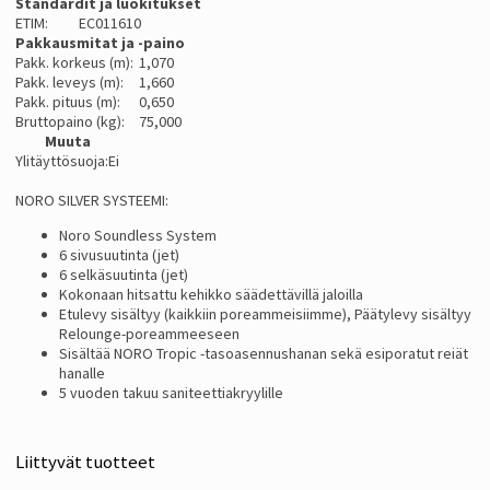
Standardit ja luokitukset
ETIM:
EC011610
Pakkausmitat ja -paino
Pakk. korkeus (m):
1,070
Pakk. leveys (m):
1,660
Pakk. pituus (m):
0,650
Bruttopaino (kg):
75,000
Muuta
Ylitäyttösuoja:
Ei
NORO SILVER SYSTEEMI:
Noro Soundless System
6 sivusuutinta (jet)
6 selkäsuutinta (jet)
Kokonaan hitsattu kehikko säädettävillä jaloilla
Etulevy sisältyy (kaikkiin poreammeisiimme), Päätylevy sisältyy
Relounge-poreammeeseen
Sisältää NORO Tropic -tasoasennushanan sekä esiporatut reiät
hanalle
5 vuoden takuu saniteettiakryylille
Liittyvät tuotteet