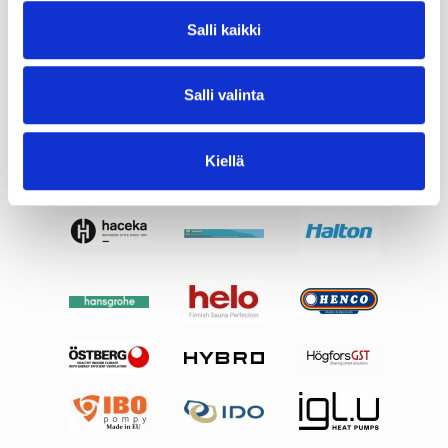
Salli kaikki
Salli valinta
Kiellä