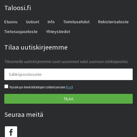
Taloosi.fi
Etusivu
Uutiset
Info
Toimitusehdot
Rekisteriseloste
Tietosuojaseloste
Yhteystiedot
Tilaa uutiskirjeemme
Tilaamalla uutiskirjeemme saat uusimmat edut suoraan sähköpostiisi.
Hyväksyn henkilötietojen tallentamisen (
lue
)
TILAA
Seuraa meitä