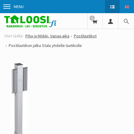
MENU
0
Piha ja Mökki, Vapaa-aika
Postilaatikot
Postilaatikon jalka Stala yhdelle laatikolle