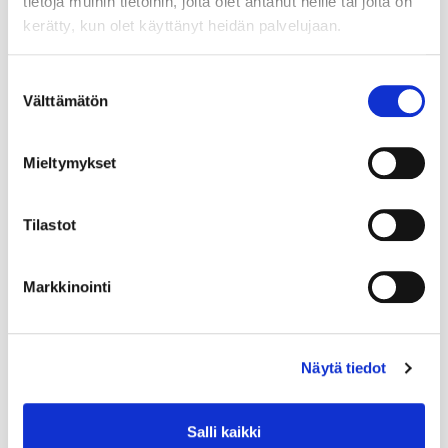
tietoja muihin tietoihin, joita olet antanut heille tai joita on
kerätty, kun olet käyttänyt heidän palvelujaan.
Suostumuksen
Välttämätön
valinta
Mieltymykset
Tilastot
Markkinointi
Näytä tiedot
Salli kaikki