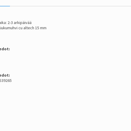
ika: 2-3 arkipäivää
 liukumuhvi cu altech 15 mm
edot:
edot:
1539265