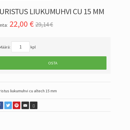
URISTUS LIUKUMUHVI CU 15 MM
22,00
€
29,14 €
nta:
Määrä:
kpl
OSTA
ristus liukumuhvi cu altech 15 mm