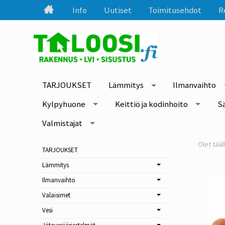
Info
Uutiset
Toimitusehdot
R
TARJOUKSET
Lämmitys
Ilmanvaihto
Kylpyhuone
Keittiö ja kodinhoito
S
Valmistajat
TARJOUKSET
Lämmitys
Ilmanvaihto
Valaisimet
Vesi