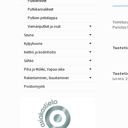
Putkieristeet
Putkikannakkeet
Putkien peitelaippa
Toimitusa
Viemäriputket ja osat
Puristus
Sauna
Kylpyhuone
Tuoteti
Keittiö ja kodinhoito
Sähkö
Piha ja Mökki, Vapaa-aika
Tuoteti
Rakentaminen, Sisustaminen
Lvi-nro: 
Poistomyynti