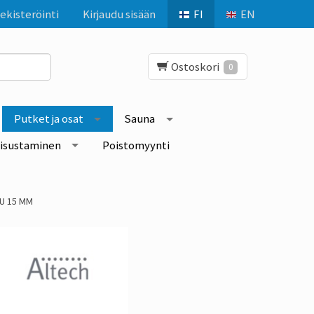
ekisteröinti
Kirjaudu sisään
FI
EN
Ostoskori
0
Putket ja osat
Sauna
isustaminen
Poistomyynti
U 15 MM