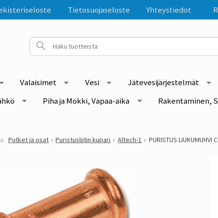
ekisteriseloste
Tietosuojaseloste
Yhteystiedot
R
Valaisimet
Vesi
Jätevesijärjestelmät
ähkö
Piha ja Mökki, Vapaa-aika
Rakentaminen, S
Putket ja osat
Puristusliitin kupari
Altech-1
PURISTUS LIUKUMUHVI C