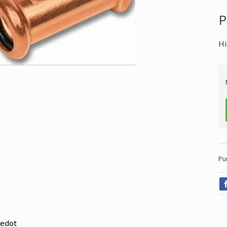
P
Hi
Pu
iedot