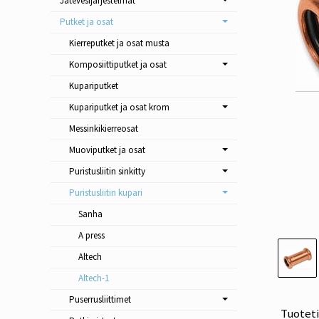
Jätevesijärjestelmät
Putket ja osat
Kierreputket ja osat musta
Komposiittiputket ja osat
Kupariputket
Kupariputket ja osat krom
Messinkikierreosat
Muoviputket ja osat
Puristusliitin sinkitty
Puristusliitin kupari
Sanha
A press
Altech
Altech-1
Puserrusliittimet
Tuotet