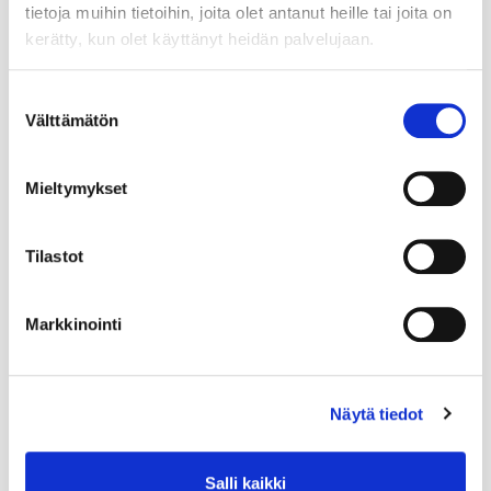
tietoja muihin tietoihin, joita olet antanut heille tai joita on
kerätty, kun olet käyttänyt heidän palvelujaan.
Suostumuksen
Välttämätön
valinta
Mieltymykset
Tilastot
Markkinointi
Näytä tiedot
Salli kaikki