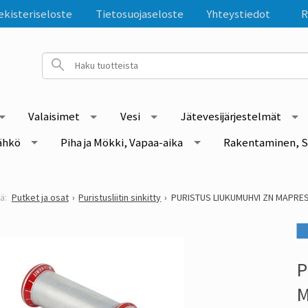
ekisteriseloste
Tietosuojaseloste
Yhteystiedot
R
Valaisimet
Vesi
Jätevesijärjestelmät
ähkö
Piha ja Mökki, Vapaa-aika
Rakentaminen, S
Putket ja osat
Puristusliitin sinkitty
PURISTUS LIUKUMUHVI ZN MAPRE
P
M