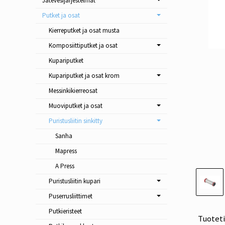
Jätevesijärjestelmät
Putket ja osat
Kierreputket ja osat musta
Komposiittiputket ja osat
Kupariputket
Kupariputket ja osat krom
Messinkikierreosat
Muoviputket ja osat
Puristusliitin sinkitty
Sanha
Mapress
A Press
Puristusliitin kupari
Puserrusliittimet
Putkieristeet
Tuotet