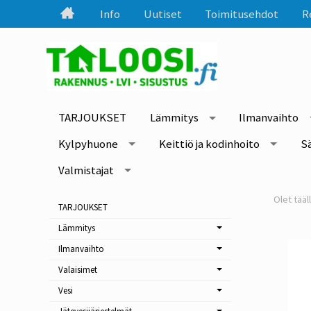
Info
Uutiset
Toimitusehdot
R
TARJOUKSET
Lämmitys
Ilmanvaihto
Kylpyhuone
Keittiö ja kodinhoito
S
Valmistajat
TARJOUKSET
Lämmitys
Ilmanvaihto
Valaisimet
Vesi