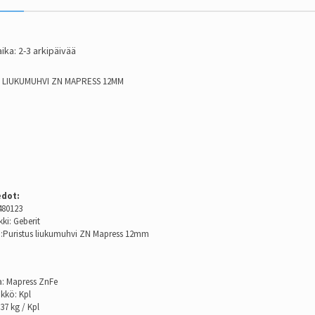
ika: 2-3 arkipäivää
 LIUKUMUHVI ZN MAPRESS 12MM
edot:
480123
ki: Geberit
:Puristus liukumuhvi ZN Mapress 12mm
a: Mapress ZnFe
ikkö: Kpl
37 kg / Kpl