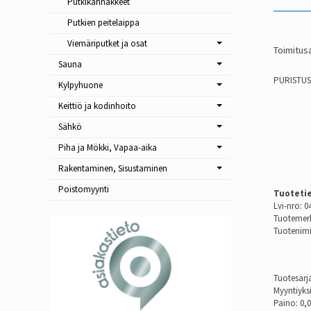
Putkikannakkeet
Putkien peitelaippa
Viemäriputket ja osat
Toimitusa
Sauna
PURISTUS
Kylpyhuone
Keittiö ja kodinhoito
Sähkö
Piha ja Mökki, Vapaa-aika
Rakentaminen, Sisustaminen
Poistomyynti
Tuoteti
Lvi-nro: 0
Tuotemerk
Tuotenimi
Tuotesarj
Myyntiyks
Paino: 0,0