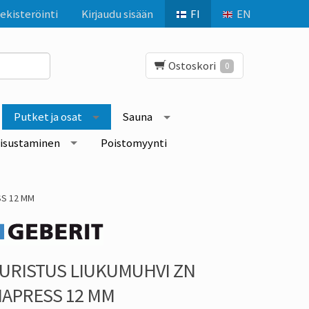
ekisteröinti
Kirjaudu sisään
FI
EN
Ostoskori
0
Putket ja osat
Sauna
isustaminen
Poistomyynti
SS 12 MM
URISTUS LIUKUMUHVI ZN
APRESS 12 MM