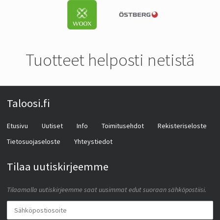
Tuotteet helposti netistä
Taloosi.fi
Etusivu
Uutiset
Info
Toimitusehdot
Rekisteriseloste
Tietosuojaseloste
Yhteystiedot
Tilaa uutiskirjeemme
Tilaamalla uutiskirjeemme saat uusimmat edut suoraan sähköpostiisi.