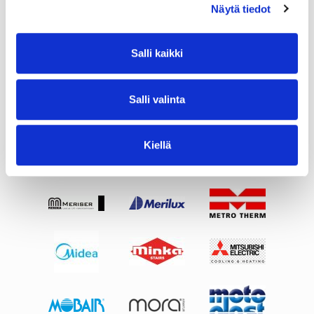
Näytä tiedot
Salli kaikki
Salli valinta
Kiellä