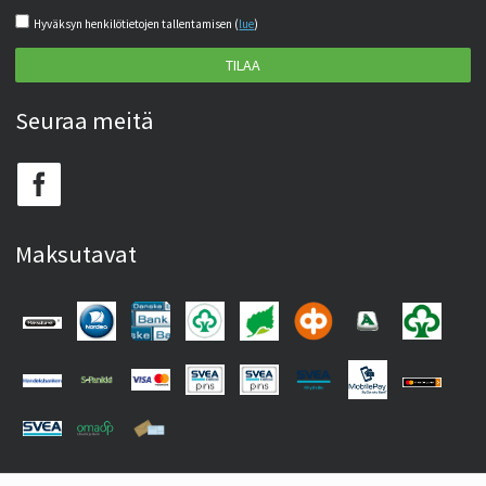
Hyväksyn henkilötietojen tallentamisen (
lue
)
TILAA
Seuraa meitä
Maksutavat