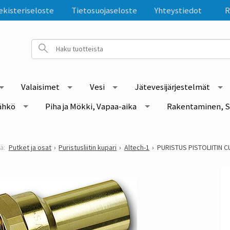
ekisteriseloste
Tietosuojaseloste
Yhteystiedot
R
Valaisimet
Vesi
Jätevesijärjestelmät
ähkö
Piha ja Mökki, Vapaa-aika
Rakentaminen, S
Putket ja osat
Puristusliitin kupari
Altech-1
PURISTUS PISTOLIITIN C