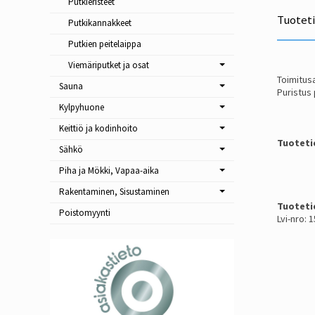
Putkieristeet
Tuotet
Putkikannakkeet
Putkien peitelaippa
Viemäriputket ja osat
Toimitusa
Sauna
Puristus 
Kylpyhuone
Keittiö ja kodinhoito
Tuoteti
Sähkö
Piha ja Mökki, Vapaa-aika
Rakentaminen, Sisustaminen
Tuoteti
Poistomyynti
Lvi-nro: 