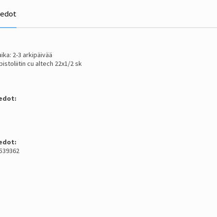
iedot
ika: 2-3 arkipäivää
pistoliitin cu altech 22x1/2 sk
edot:
edot:
1539362