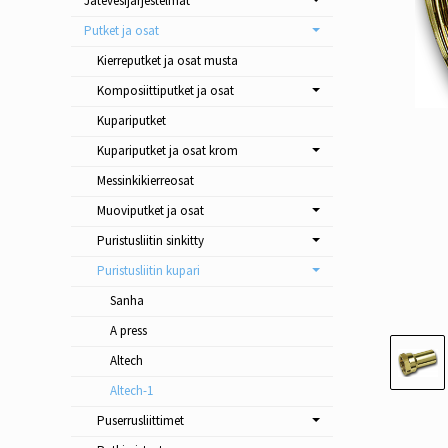
Jätevesijärjestelmät
Putket ja osat
Kierreputket ja osat musta
Komposiittiputket ja osat
Kupariputket
Kupariputket ja osat krom
Messinkikierreosat
Muoviputket ja osat
Puristusliitin sinkitty
Puristusliitin kupari
Sanha
A press
Altech
Altech-1
Puserrusliittimet