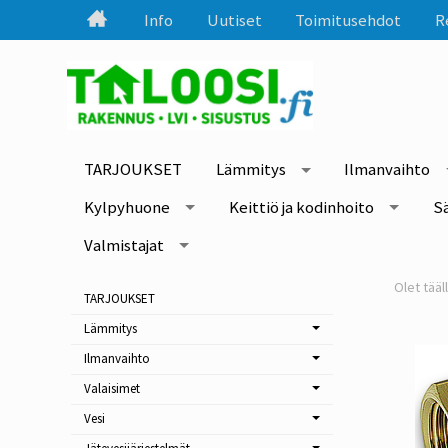
Info
Uutiset
Toimitusehdot
R
TARJOUKSET
Lämmitys
Ilmanvaihto
Kylpyhuone
Keittiö ja kodinhoito
S
Valmistajat
TARJOUKSET
Lämmitys
Ilmanvaihto
Valaisimet
Vesi