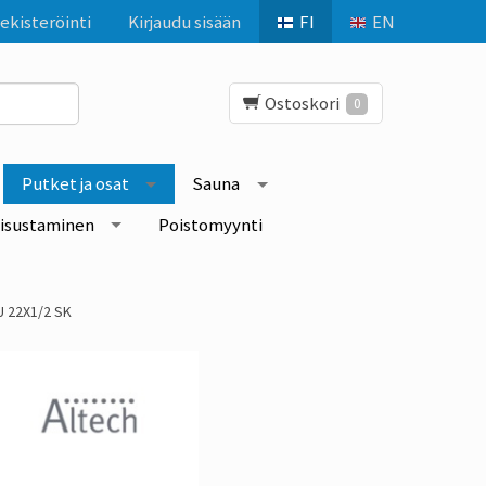
ekisteröinti
Kirjaudu sisään
FI
EN
Ostoskori
0
Putket ja osat
Sauna
isustaminen
Poistomyynti
U 22X1/2 SK