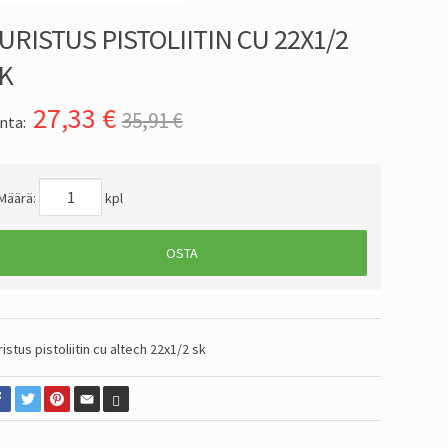
URISTUS PISTOLIITIN CU 22X1/2
K
27,33
€
35,91 €
nta:
Määrä:
kpl
OSTA
ristus pistoliitin cu altech 22x1/2 sk