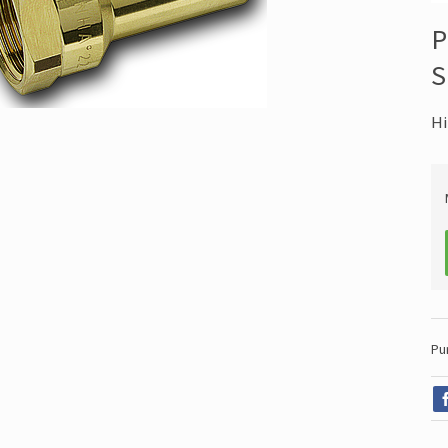
P
S
Hi
Pu