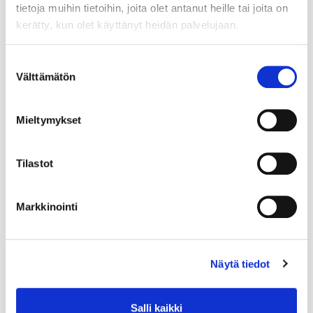
tietoja muihin tietoihin, joita olet antanut heille tai joita on
kerätty, kun olet käyttänyt heidän palvelujaan.
Suostumuksen
Välttämätön
valinta
Mieltymykset
Tilastot
Markkinointi
Näytä tiedot
Salli kaikki