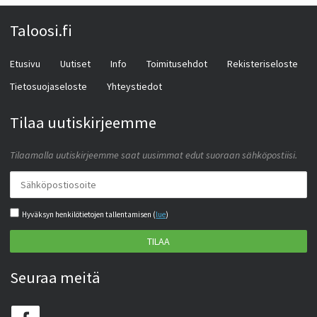
Taloosi.fi
Etusivu
Uutiset
Info
Toimitusehdot
Rekisteriseloste
Tietosuojaseloste
Yhteystiedot
Tilaa uutiskirjeemme
Tilaamalla uutiskirjeemme saat uusimmat edut suoraan sähköpostiisi.
Hyväksyn henkilötietojen tallentamisen (
lue
)
TILAA
Seuraa meitä