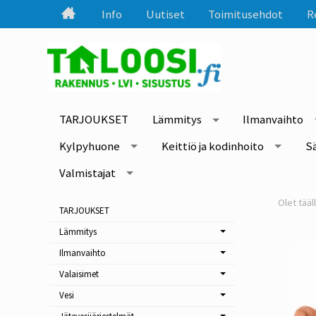
Info
Uutiset
Toimitusehdot
R
TARJOUKSET
Lämmitys
Ilmanvaihto
Kylpyhuone
Keittiö ja kodinhoito
S
Valmistajat
TARJOUKSET
Lämmitys
Ilmanvaihto
Valaisimet
Vesi