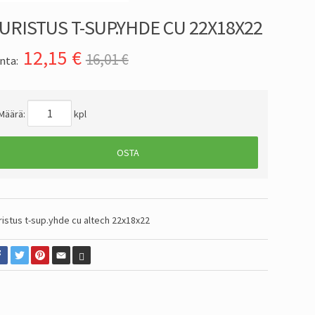
URISTUS T-SUP.YHDE CU 22X18X22
12,15
€
16,01 €
nta:
Määrä:
kpl
OSTA
ristus t-sup.yhde cu altech 22x18x22