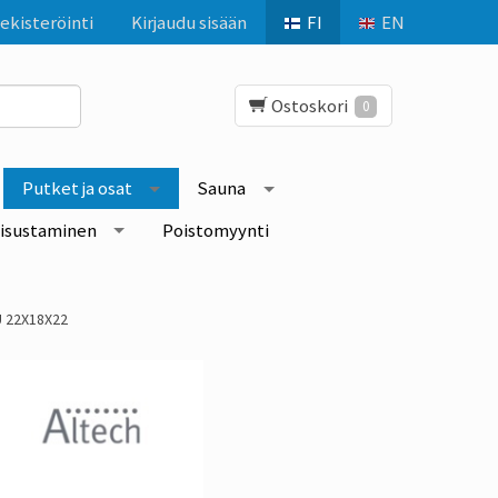
ekisteröinti
Kirjaudu sisään
FI
EN
Ostoskori
0
Putket ja osat
Sauna
isustaminen
Poistomyynti
U 22X18X22