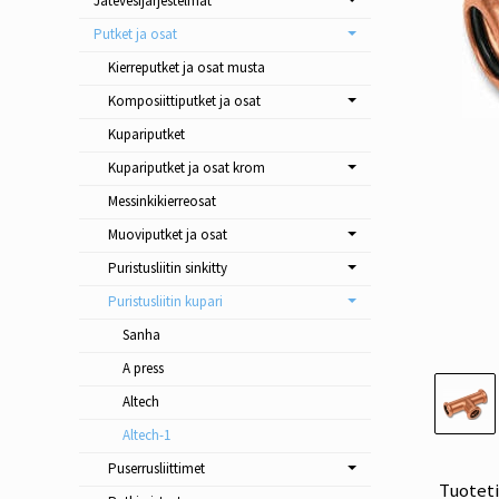
Jätevesijärjestelmät
Putket ja osat
Kierreputket ja osat musta
Komposiittiputket ja osat
Kupariputket
Kupariputket ja osat krom
Messinkikierreosat
Muoviputket ja osat
Puristusliitin sinkitty
Puristusliitin kupari
Sanha
A press
Altech
Altech-1
Puserrusliittimet
Tuotet