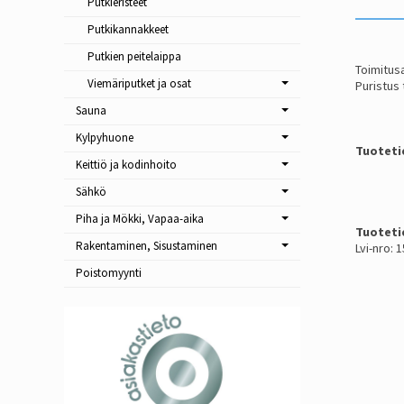
Putkieristeet
Putkikannakkeet
Putkien peitelaippa
Toimitusa
Viemäriputket ja osat
Puristus
Sauna
Kylpyhuone
Tuoteti
Keittiö ja kodinhoito
Sähkö
Piha ja Mökki, Vapaa-aika
Tuoteti
Rakentaminen, Sisustaminen
Lvi-nro: 
Poistomyynti