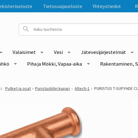
ekisteriseloste
Tietosuojaseloste
Yhteystiedot
R
Valaisimet
Vesi
Jätevesijärjestelmät
ähkö
Piha ja Mökki, Vapaa-aika
Rakentaminen, S
Putket ja osat
Puristusliitin kupari
Altech-1
PURISTUS T-SUP.YHDE C