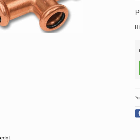
P
Hi
Pu
iedot