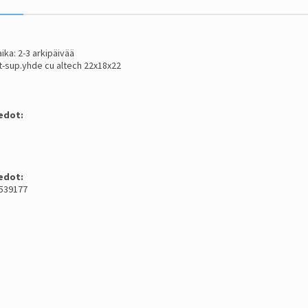
ika: 2-3 arkipäivää
 t-sup.yhde cu altech 22x18x22
edot:
edot:
1539177