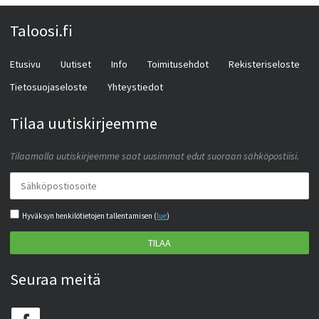
Taloosi.fi
Etusivu
Uutiset
Info
Toimitusehdot
Rekisteriseloste
Tietosuojaseloste
Yhteystiedot
Tilaa uutiskirjeemme
Tilaamalla uutiskirjeemme saat uusimmat edut suoraan sähköpostiisi.
Hyväksyn henkilötietojen tallentamisen (
lue
)
TILAA
Seuraa meitä