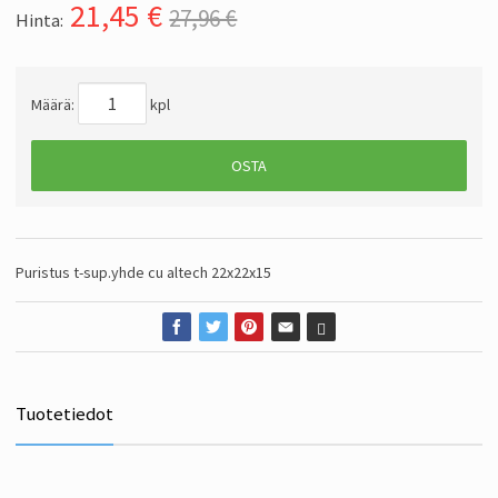
21,45
€
27,96 €
Hinta:
Määrä:
kpl
OSTA
Puristus t-sup.yhde cu altech 22x22x15
Tuotetiedot