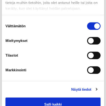
tietoja muihin tietoihin, joita olet antanut heille tai joita on
kerätty, kun olet käyttänyt heidän palvelujaan.
Suostumuksen
Välttämätön
valinta
Mieltymykset
Tilastot
Markkinointi
Näytä tiedot
Salli kaikki