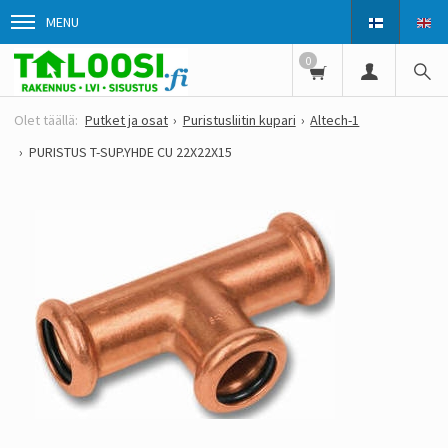
MENU
0
Putket ja osat
Puristusliitin kupari
Altech-1
PURISTUS T-SUP.YHDE CU 22X22X15