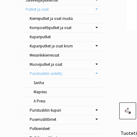
Jätevesijärjestelmät
Putket ja osat
Kierreputket ja osat musta
Komposiittiputket ja osat
Kupariputket
Kupariputket ja osat krom
Messinkikierreosat
Muoviputket ja osat
Puristusliitin sinkitty
Sanha
Mapress
A Press
Puristusliitin kupari
Puserrusliittimet
Putkieristeet
Tuotet