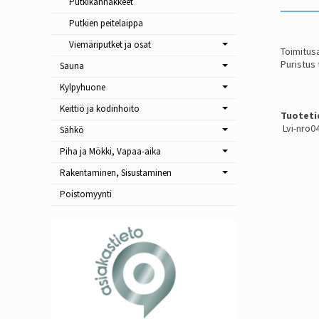
Putkikannakkeet
Putkien peitelaippa
Viemäriputket ja osat
Toimitusa
Puristus
Sauna
Kylpyhuone
Keittiö ja kodinhoito
Tuoteti
Lvi-nro0
Sähkö
Piha ja Mökki, Vapaa-aika
Rakentaminen, Sisustaminen
Poistomyynti