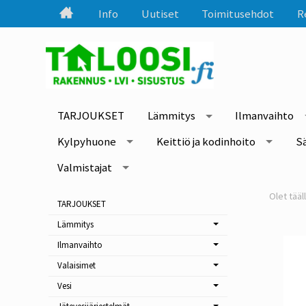
Info
Uutiset
Toimitusehdot
R
TARJOUKSET
Lämmitys
Ilmanvaihto
Kylpyhuone
Keittiö ja kodinhoito
S
Valmistajat
TARJOUKSET
Lämmitys
Ilmanvaihto
Valaisimet
Vesi