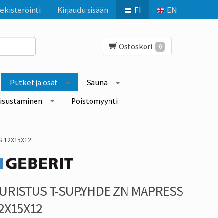
ekisteröinti
Kirjaudu sisään
FI
EN
Ostoskori
0
Putket ja osat
Sauna
isustaminen
Poistomyynti
S 12X15X12
URISTUS T-SUP.YHDE ZN MAPRESS
2X15X12