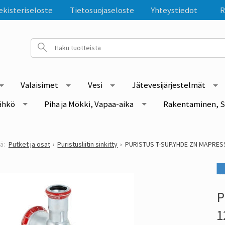
ekisteriseloste
Tietosuojaseloste
Yhteystiedot
R
Valaisimet
Vesi
Jätevesijärjestelmät
ähkö
Piha ja Mökki, Vapaa-aika
Rakentaminen, S
Putket ja osat
Puristusliitin sinkitty
PURISTUS T-SUP.YHDE ZN MAPRES
P
1