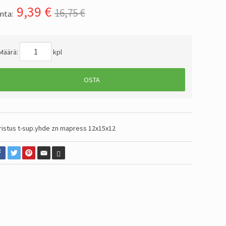
9,39
€
16,75 €
nta:
Määrä:
kpl
OSTA
ristus t-sup.yhde zn mapress 12x15x12