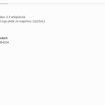
ika: 2-3 arkipäivää
 t-sup.yhde zn mapress 12x15x12
edot:
484204