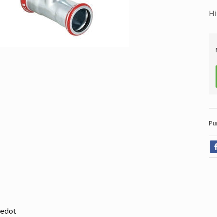
Hi
Pu
iedot