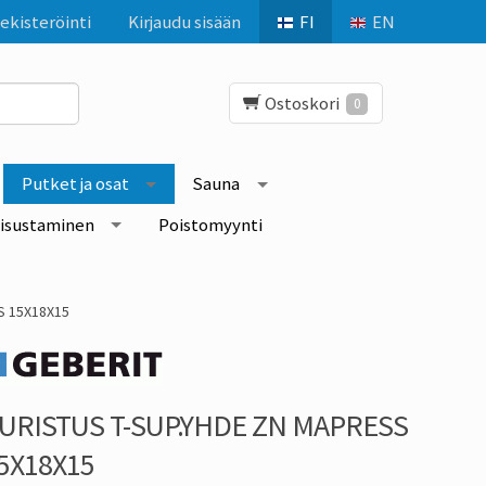
ekisteröinti
Kirjaudu sisään
FI
EN
Ostoskori
0
Putket ja osat
Sauna
isustaminen
Poistomyynti
S 15X18X15
URISTUS T-SUP.YHDE ZN MAPRESS
5X18X15