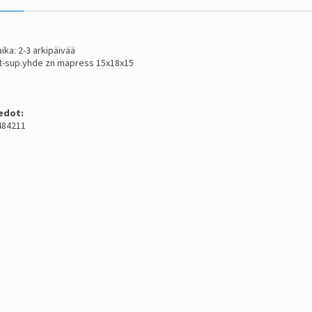
ika: 2-3 arkipäivää
 t-sup.yhde zn mapress 15x18x15
edot:
484211