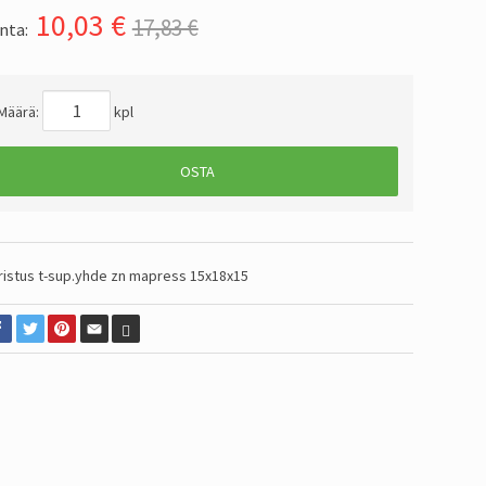
10,03
€
17,83 €
nta:
Määrä:
kpl
OSTA
ristus t-sup.yhde zn mapress 15x18x15