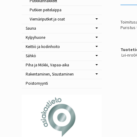
Putkikannakkeet
Putkien peitelaippa
Viemäriputket ja osat
Toimitusa
Puristus
Sauna
Kylpyhuone
Keittiö ja kodinhoito
Tuoteti
Lvi-nro0
Sähkö
Piha ja Mökki, Vapaa-aika
Rakentaminen, Sisustaminen
Poistomyynti