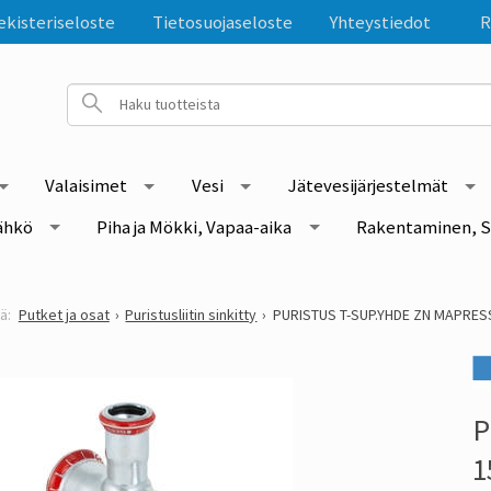
ekisteriseloste
Tietosuojaseloste
Yhteystiedot
R
Valaisimet
Vesi
Jätevesijärjestelmät
ähkö
Piha ja Mökki, Vapaa-aika
Rakentaminen, S
Putket ja osat
Puristusliitin sinkitty
PURISTUS T-SUP.YHDE ZN MAPRES
P
1