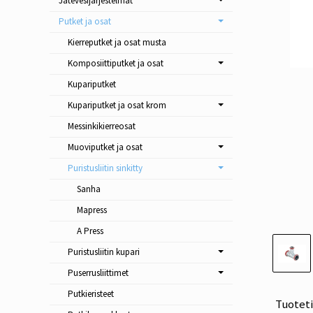
Jätevesijärjestelmät
Putket ja osat
Kierreputket ja osat musta
Komposiittiputket ja osat
Kupariputket
Kupariputket ja osat krom
Messinkikierreosat
Muoviputket ja osat
Puristusliitin sinkitty
Sanha
Mapress
A Press
Puristusliitin kupari
Puserrusliittimet
Putkieristeet
Tuotet