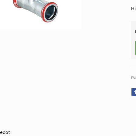
Hi
Pu
iedot