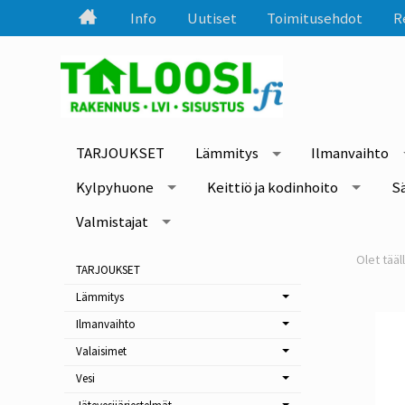
Info
Uutiset
Toimitusehdot
R
TARJOUKSET
Lämmitys
Ilmanvaihto
Kylpyhuone
Keittiö ja kodinhoito
S
Valmistajat
TARJOUKSET
Lämmitys
Ilmanvaihto
Valaisimet
Vesi