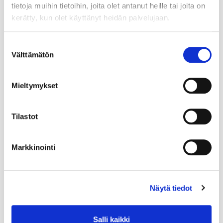
tietoja muihin tietoihin, joita olet antanut heille tai joita on
kerätty, kun olet käyttänyt heidän palvelujaan.
Suostumuksen
Välttämätön
valinta
Mieltymykset
Tilastot
Markkinointi
Näytä tiedot
Salli kaikki