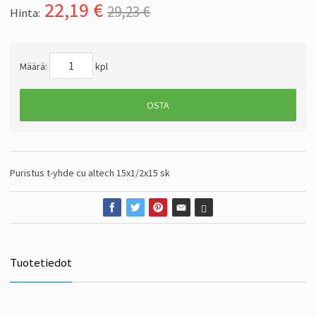
22,19
€
29,23 €
Hinta:
Määrä:
kpl
OSTA
Puristus t-yhde cu altech 15x1/2x15 sk
Tuotetiedot