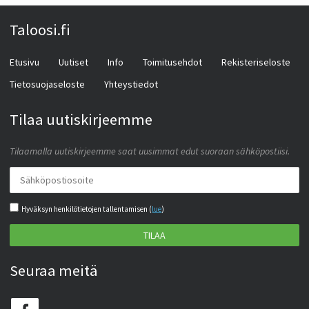
Taloosi.fi
Etusivu
Uutiset
Info
Toimitusehdot
Rekisteriseloste
Tietosuojaseloste
Yhteystiedot
Tilaa uutiskirjeemme
Tilaamalla uutiskirjeemme saat uusimmat edut suoraan sähköpostiisi.
Hyväksyn henkilötietojen tallentamisen (
lue
)
TILAA
Seuraa meitä