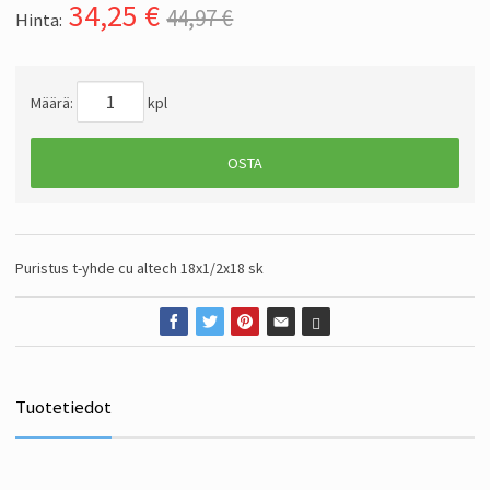
34,25
€
44,97 €
Hinta:
Määrä:
kpl
OSTA
Puristus t-yhde cu altech 18x1/2x18 sk
Tuotetiedot