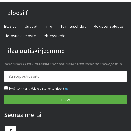
Taloosi.fi
Etusivu
Uutiset
Info
Toimitusehdot
Rekisteriseloste
Tietosuojaseloste
Yhteystiedot
Tilaa uutiskirjeemme
Tilaamalla uutiskirjeemme saat uusimmat edut suoraan sähköpostiisi.
Hyväksyn henkilötietojen tallentamisen (
lue
)
TILAA
Seuraa meitä