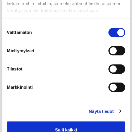
tietoja muihin tietoihin, joita olet antanut heille tai joita on
kerätty, kun olet käyttänyt heidän palvelujaan.
Suostumuksen
Välttämätön
valinta
Mieltymykset
Tilastot
Markkinointi
Näytä tiedot
Salli kaikki