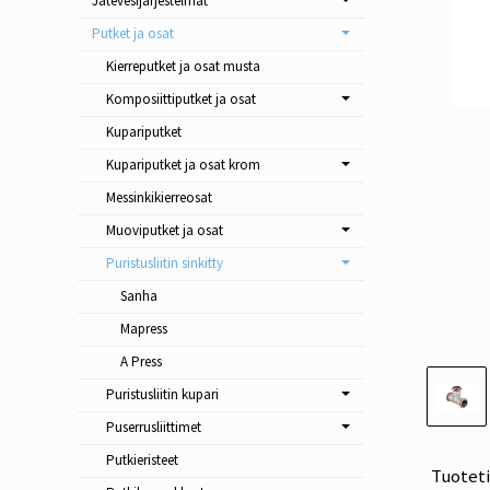
Jätevesijärjestelmät
Putket ja osat
Kierreputket ja osat musta
Komposiittiputket ja osat
Kupariputket
Kupariputket ja osat krom
Messinkikierreosat
Muoviputket ja osat
Puristusliitin sinkitty
Sanha
Mapress
A Press
Puristusliitin kupari
Puserrusliittimet
Putkieristeet
Tuotet