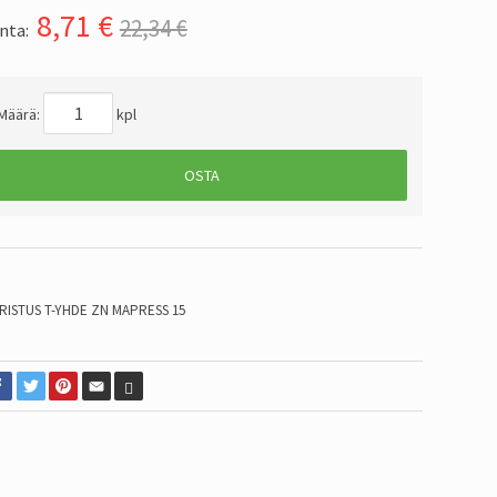
8,71
€
22,34 €
nta:
Määrä:
kpl
OSTA
RISTUS T-YHDE ZN MAPRESS 15