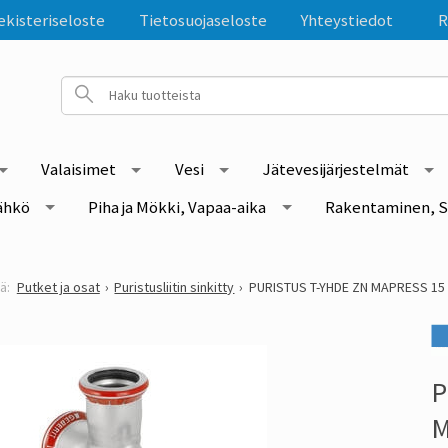
ekisteriseloste
Tietosuojaseloste
Yhteystiedot
R
Valaisimet
Vesi
Jätevesijärjestelmät
ähkö
Piha ja Mökki, Vapaa-aika
Rakentaminen, S
Putket ja osat
Puristusliitin sinkitty
PURISTUS T-YHDE ZN MAPRESS 15
P