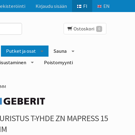
ekisteröinti
Kirjaudu sisään
FI
EN
Ostoskori
0
Putket ja osat
Sauna
isustaminen
Poistomyynti
 MM
URISTUS T-YHDE ZN MAPRESS 15
MM