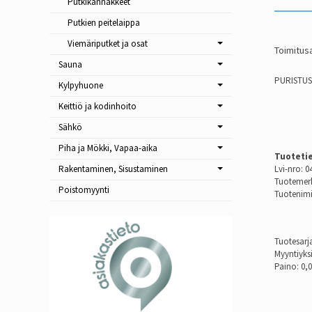
Putkikannakkeet
Putkien peitelaippa
Viemäriputket ja osat
Toimitusa
Sauna
PURISTUS
Kylpyhuone
Keittiö ja kodinhoito
Sähkö
Piha ja Mökki, Vapaa-aika
Tuoteti
Lvi-nro: 0
Rakentaminen, Sisustaminen
Tuotemerk
Poistomyynti
Tuotenimi
Tuotesarj
Myyntiyks
Paino: 0,0