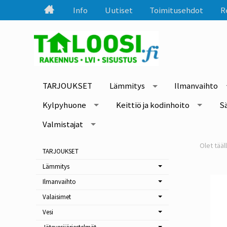
Info
Uutiset
Toimitusehdot
R
TARJOUKSET
Lämmitys
Ilmanvaihto
Kylpyhuone
Keittiö ja kodinhoito
S
Valmistajat
TARJOUKSET
Lämmitys
Ilmanvaihto
Valaisimet
Vesi