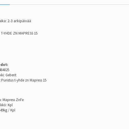
ika: 2-3 arkipäivää
 T-YHDE ZN MAPRESS 15
edot:
484025
ki: Geberit
:Puristus t-yhde zn Mapress 15
a: Mapress ZnFe
ikkö: Kpl
49kg / Kpl