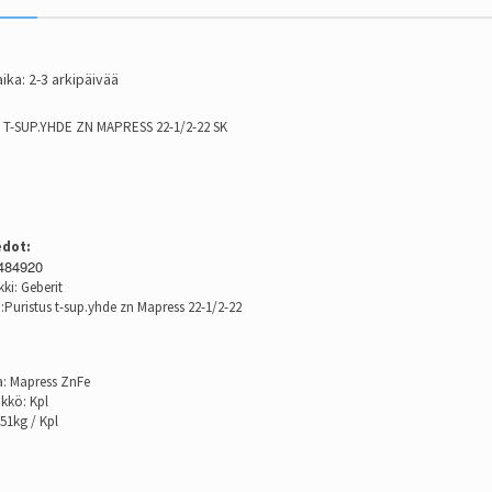
ika: 2-3 arkipäivää
 T-SUP.YHDE ZN MAPRESS 22-1/2-22 SK
edot:
484920
ki: Geberit
:Puristus t-sup.yhde zn Mapress 22-1/2-22
a: Mapress ZnFe
ikkö: Kpl
51kg / Kpl