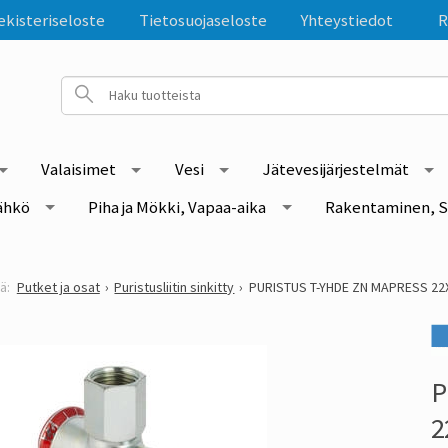
ekisteriseloste
Tietosuojaseloste
Yhteystiedot
R
Valaisimet
Vesi
Jätevesijärjestelmät
ähkö
Piha ja Mökki, Vapaa-aika
Rakentaminen, S
Putket ja osat
Puristusliitin sinkitty
PURISTUS T-YHDE ZN MAPRESS 22
P
2