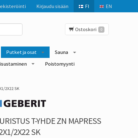
ekisteröinti
Kirjaudu sisään
FI
EN
Ostoskori
0
Putket ja osat
Sauna
isustaminen
Poistomyynti
X1/2X22 SK
URISTUS T-YHDE ZN MAPRESS
2X1/2X22 SK