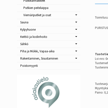
Putkikannakkeet
Putkien peitelaippa
Viemäriputket ja osat
Toimitusa
Sauna
PURISTUS
Kylpyhuone
Keittiö ja kodinhoito
Sähkö
Piha ja Mökki, Vapaa-aika
Tuoteti
0
Rakentaminen, Sisustaminen
Lvi-nro:
Tuotemerk
Poistomyynti
Tuotenimi
Tuotesarj
Myyntiyks
Paino: 0,1