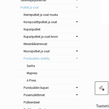
Jätevesijärjestelmät
Putket ja osat
Kierreputket ja osat musta
Komposiittiputket ja osat
Kupariputket
Kupariputket ja osat krom
Messinkikierreosat
Muoviputket ja osat
Puristusliitin sinkitty
Sanha
Mapress
A Press
Puristusliitin kupari
Puserrusliittimet
Putkieristeet
Tuotet