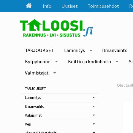
Info
Uutiset
Toimitusehdot
R
TARJOUKSET
Lämmitys
Ilmanvaihto
Kylpyhuone
Keittiö ja kodinhoito
S
Valmistajat
TARJOUKSET
Lämmitys
Ilmanvaihto
Valaisimet
Vesi