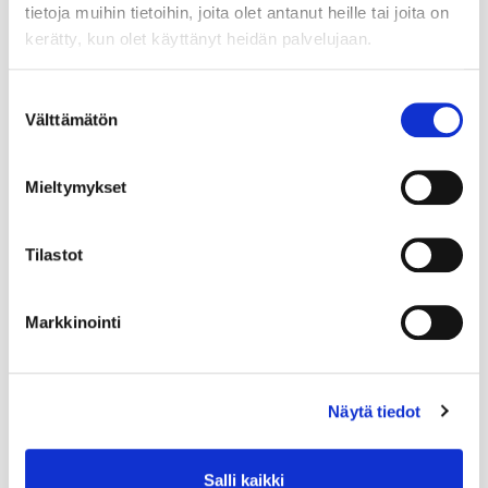
tietoja muihin tietoihin, joita olet antanut heille tai joita on
kerätty, kun olet käyttänyt heidän palvelujaan.
Suostumuksen
Välttämätön
valinta
Mieltymykset
Tilastot
Markkinointi
Näytä tiedot
Salli kaikki