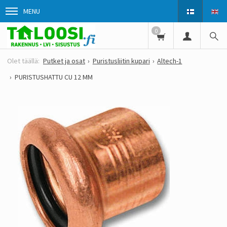
MENU
0
Putket ja osat
Puristusliitin kupari
Altech-1
PURISTUSHATTU CU 12 MM