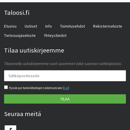
Taloosi.fi
Etusivu
Uutiset
Info
Toimitusehdot
Rekisteriseloste
Tietosuojaseloste
Yhteystiedot
Tilaa uutiskirjeemme
Tilaamalla uutiskirjeemme saat uusimmat edut suoraan sähköpostiisi.
Hyväksyn henkilötietojen tallentamisen (
lue
)
TILAA
Seuraa meitä