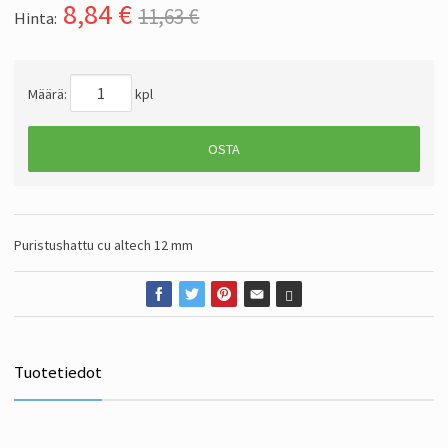
8,84
€
11,63 €
Hinta:
Määrä:
kpl
OSTA
Puristushattu cu altech 12 mm
Tuotetiedot