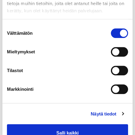
tietoja muihin tietoihin, joita olet antanut heille tai joita on
kerätty, kun olet käyttänyt heidän palvelujaan.
Suostumuksen
Välttämätön
valinta
Mieltymykset
Tilastot
Markkinointi
Näytä tiedot
Salli kaikki