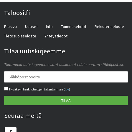
Taloosi.fi
Etusivu
Uutiset
Info
Toimitusehdot
Rekisteriseloste
Tietosuojaseloste
Yhteystiedot
Tilaa uutiskirjeemme
Tilaamalla uutiskirjeemme saat uusimmat edut suoraan sähköpostiisi.
Hyväksyn henkilötietojen tallentamisen (
lue
)
TILAA
Seuraa meitä