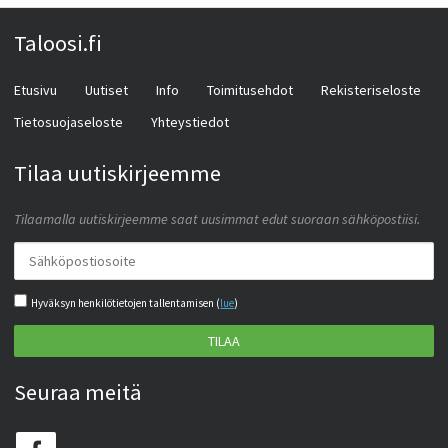
Taloosi.fi
Etusivu
Uutiset
Info
Toimitusehdot
Rekisteriseloste
Tietosuojaseloste
Yhteystiedot
Tilaa uutiskirjeemme
Tilaamalla uutiskirjeemme saat uusimmat edut suoraan sähköpostiisi.
Hyväksyn henkilötietojen tallentamisen (
lue
)
TILAA
Seuraa meitä