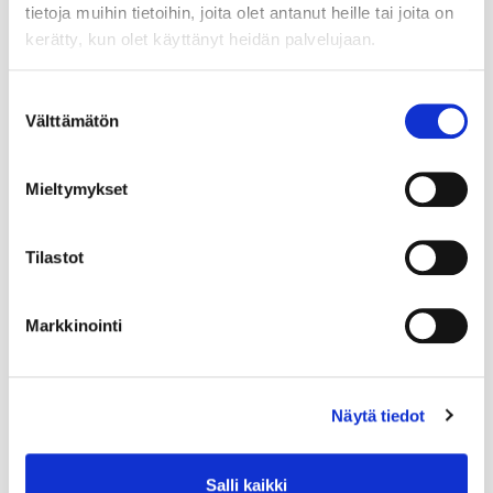
tietoja muihin tietoihin, joita olet antanut heille tai joita on
kerätty, kun olet käyttänyt heidän palvelujaan.
Suostumuksen
Välttämätön
valinta
Mieltymykset
Tilastot
Markkinointi
Näytä tiedot
Salli kaikki