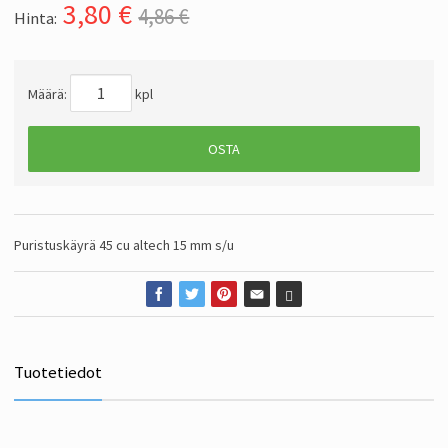
3,80
€
4,86 €
Hinta:
Määrä:
kpl
OSTA
Puristuskäyrä 45 cu altech 15 mm s/u
Tuotetiedot