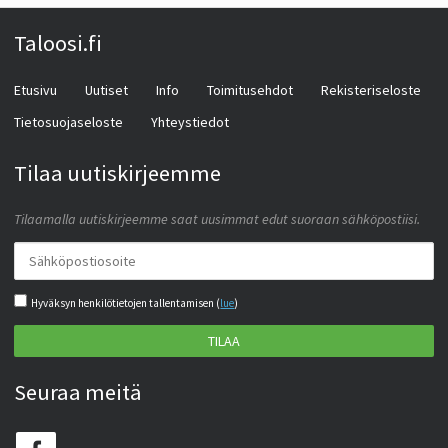
Taloosi.fi
Etusivu
Uutiset
Info
Toimitusehdot
Rekisteriseloste
Tietosuojaseloste
Yhteystiedot
Tilaa uutiskirjeemme
Tilaamalla uutiskirjeemme saat uusimmat edut suoraan sähköpostiisi.
Hyväksyn henkilötietojen tallentamisen (
lue
)
TILAA
Seuraa meitä