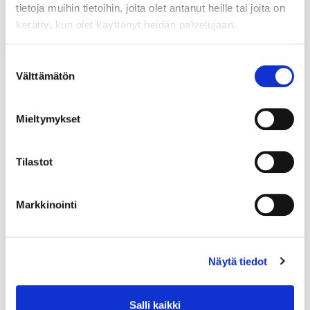
tietoja muihin tietoihin, joita olet antanut heille tai joita on
kerätty, kun olet käyttänyt heidän palvelujaan.
Suostumuksen
Välttämätön
valinta
Mieltymykset
Tilastot
Markkinointi
Näytä tiedot
Salli kaikki