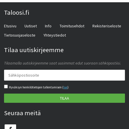
Taloosi.fi
Etusivu
Uutiset
Info
Toimitusehdot
Rekisteriseloste
Tietosuojaseloste
Yhteystiedot
Tilaa uutiskirjeemme
Tilaamalla uutiskirjeemme saat uusimmat edut suoraan sähköpostiisi.
Hyväksyn henkilötietojen tallentamisen (
lue
)
TILAA
Seuraa meitä