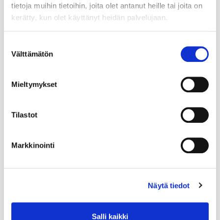
tietoja muihin tietoihin, joita olet antanut heille tai joita on
kerätty, kun olet käyttänyt heidän palvelujaan.
Suostumuksen
Välttämätön
valinta
Mieltymykset
Tilastot
Markkinointi
Näytä tiedot
Salli kaikki