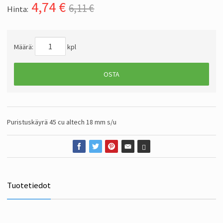
4,74
€
6,11 €
Hinta:
Määrä:
kpl
OSTA
Puristuskäyrä 45 cu altech 18 mm s/u
Tuotetiedot