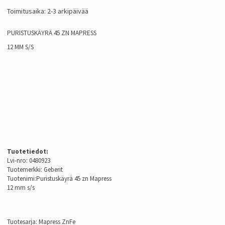
Toimitusaika: 2-3 arkipäivää
PURISTUSKÄYRÄ 45 ZN MAPRESS
12 MM S/S
Tuotetiedot:
Lvi-nro: 0480923
Tuotemerkki: Geberit
Tuotenimi:Puristuskäyrä 45 zn Mapress
12 mm s/s
Tuotesarja: Mapress ZnFe