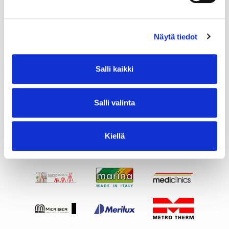
Näytä tiedot
Salli kaikki
Salli valinta
Kiellä