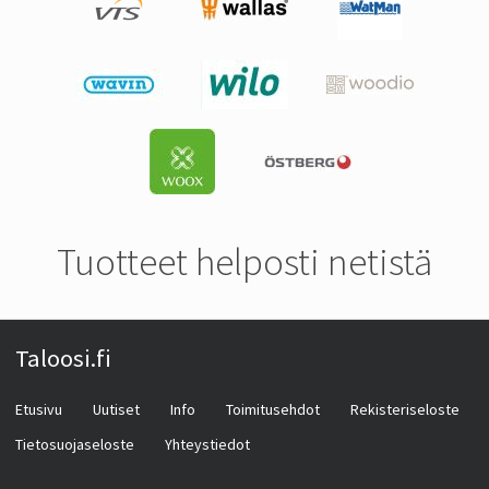
Tuotteet helposti netistä
Taloosi.fi
Etusivu
Uutiset
Info
Toimitusehdot
Rekisteriseloste
Tietosuojaseloste
Yhteystiedot