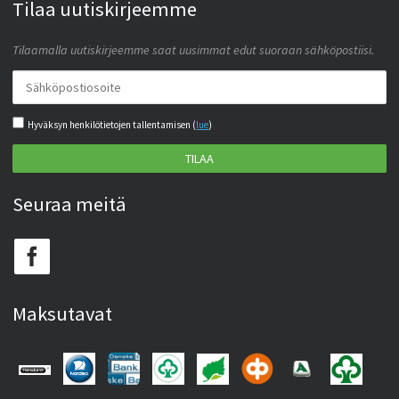
Tilaa uutiskirjeemme
Tilaamalla uutiskirjeemme saat uusimmat edut suoraan sähköpostiisi.
Hyväksyn henkilötietojen tallentamisen (
lue
)
TILAA
Seuraa meitä
Maksutavat