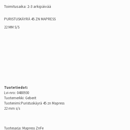
Toimitusaika: 2-3 arkipäivää
PURISTUSKÄYRÄ 45 ZN MAPRESS
22 MM S/S
Tuotetiedot:
Lvi-nro: 0480930
Tuotemerkki: Geberit
Tuotenimi:Puristuskäyrä 45 zn Mapress
22 mm s/s
Tuotesarja: Mapress ZnFe