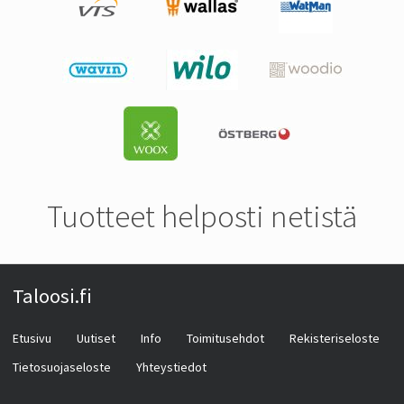
Tuotteet helposti netistä
Taloosi.fi
Etusivu
Uutiset
Info
Toimitusehdot
Rekisteriseloste
Tietosuojaseloste
Yhteystiedot