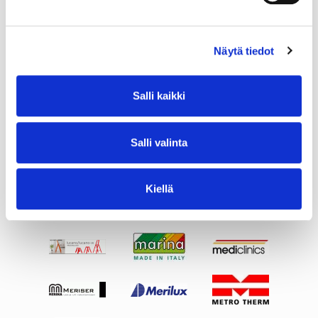
Näytä tiedot
Salli kaikki
Salli valinta
Kiellä