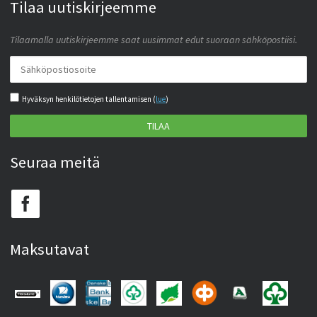
Tilaa uutiskirjeemme
Tilaamalla uutiskirjeemme saat uusimmat edut suoraan sähköpostiisi.
Hyväksyn henkilötietojen tallentamisen (
lue
)
TILAA
Seuraa meitä
Maksutavat