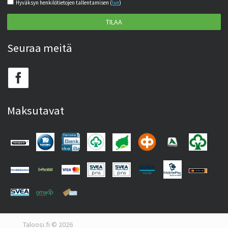
Hyväksyn henkilötietojen tallentamisen (
lue
)
TILAA
Seuraa meitä
Maksutavat
Taloosi.fi © 2026