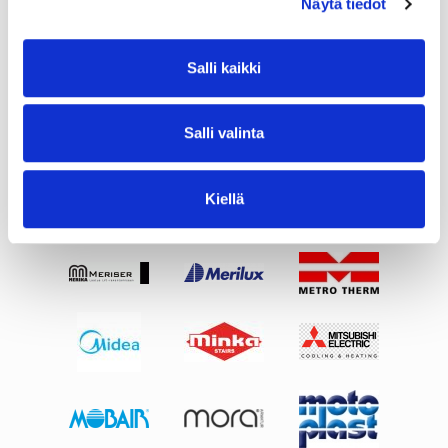
Näytä tiedot
Salli kaikki
Salli valinta
Kiellä