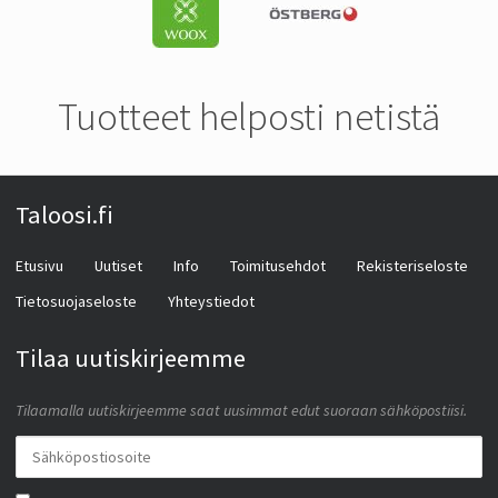
Tuotteet helposti netistä
Taloosi.fi
Etusivu
Uutiset
Info
Toimitusehdot
Rekisteriseloste
Tietosuojaseloste
Yhteystiedot
Tilaa uutiskirjeemme
Tilaamalla uutiskirjeemme saat uusimmat edut suoraan sähköpostiisi.