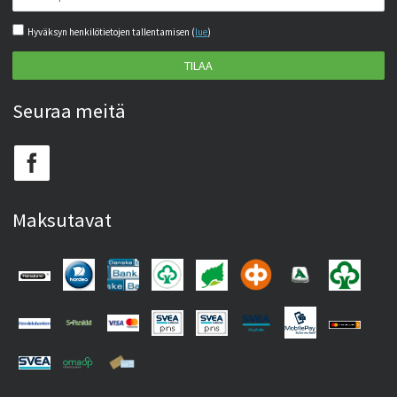
Hyväksyn henkilötietojen tallentamisen (
lue
)
TILAA
Seuraa meitä
Maksutavat