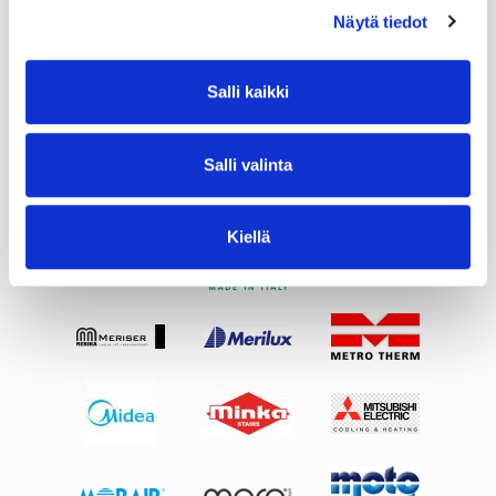
Näytä tiedot
Salli kaikki
Salli valinta
Kiellä