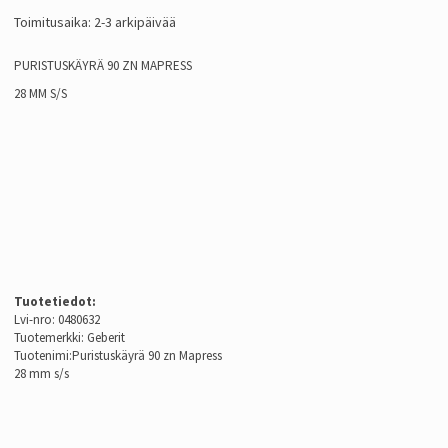
Toimitusaika: 2-3 arkipäivää
PURISTUSKÄYRÄ 90 ZN MAPRESS
28 MM S/S
Tuotetiedot:
Lvi-nro: 0480632
Tuotemerkki: Geberit
Tuotenimi:Puristuskäyrä 90 zn Mapress
28 mm s/s