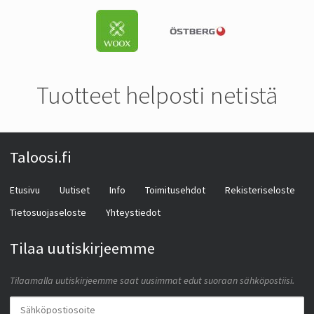
Tuotteet helposti netistä
Taloosi.fi
Etusivu
Uutiset
Info
Toimitusehdot
Rekisteriseloste
Tietosuojaseloste
Yhteystiedot
Tilaa uutiskirjeemme
Tilaamalla uutiskirjeemme saat uusimmat edut suoraan sähköpostiisi.