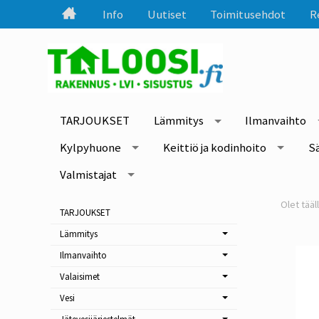
Info
Uutiset
Toimitusehdot
R
TARJOUKSET
Lämmitys
Ilmanvaihto
Kylpyhuone
Keittiö ja kodinhoito
S
Valmistajat
TARJOUKSET
Lämmitys
Ilmanvaihto
Valaisimet
Vesi