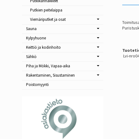
Putkikannakkeet
Putkien peitelaippa
Viemäriputket ja osat
Toimitusa
Puristus
Sauna
Kylpyhuone
Keittiö ja kodinhoito
Tuoteti
Lvi-nro0
Sähkö
Piha ja Mökki, Vapaa-aika
Rakentaminen, Sisustaminen
Poistomyynti