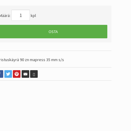
Määrä:
kpl
OSTA
ristuskäyrä 90 zn mapress 35 mm s/s