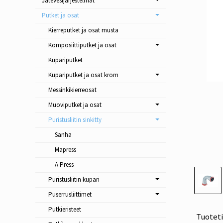
Jätevesijärjestelmät
Putket ja osat
Kierreputket ja osat musta
Komposiittiputket ja osat
Kupariputket
Kupariputket ja osat krom
Messinkikierreosat
Muoviputket ja osat
Puristusliitin sinkitty
Sanha
Mapress
A Press
Puristusliitin kupari
Puserrusliittimet
Putkieristeet
Tuotet