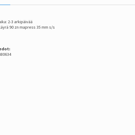
ika: 2-3 arkipäivää
käyrä 90 zn mapress 35 mm s/s
edot:
480634