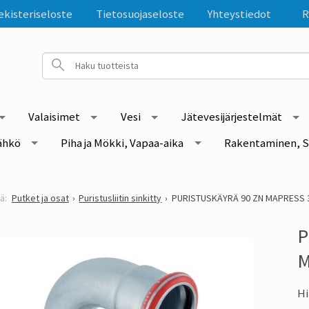
ekisteriseloste
Tietosuojaseloste
Yhteystiedot
R
Valaisimet
Vesi
Jätevesijärjestelmät
ähkö
Piha ja Mökki, Vapaa-aika
Rakentaminen, S
Putket ja osat
Puristusliitin sinkitty
PURISTUSKÄYRÄ 90 ZN MAPRESS 
P
M
Hi