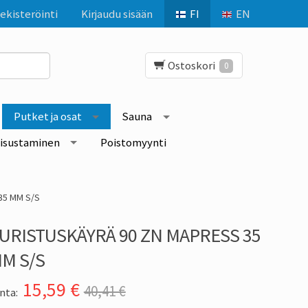
ekisteröinti
Kirjaudu sisään
FI
EN
Ostoskori
0
Putket ja osat
Sauna
isustaminen
Poistomyynti
35 MM S/S
URISTUSKÄYRÄ 90 ZN MAPRESS 35
M S/S
15,59
€
40,41 €
nta: