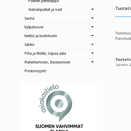
Putkien peitelaippa
Tuotet
Viemäriputket ja osat
Sauna
Kylpyhuone
Toimitusa
Keittiö ja kodinhoito
Puristusl
Sähkö
Piha ja Mökki, Vapaa-aika
Tuoteti
Rakentaminen, Sisustaminen
Lvi-nro:
Poistomyynti