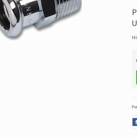
P
U
Hi
Pu