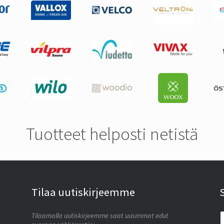
Tuotteet helposti netistä
Tilaa uutiskirjeemme
Tilaamalla uutiskirjeemme saat uusimmat edut