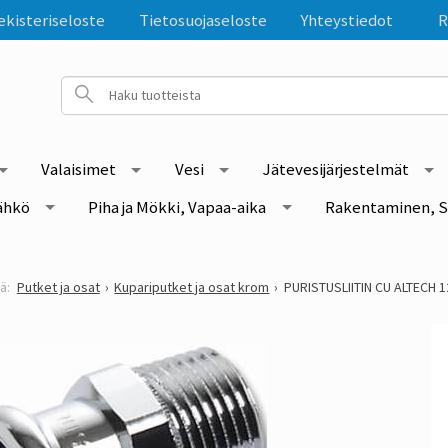
ekisteriseloste
Tietosuojaseloste
Yhteystiedot
R
Valaisimet
Vesi
Jätevesijärjestelmät
ähkö
Piha ja Mökki, Vapaa-aika
Rakentaminen, S
Putket ja osat
Kupariputket ja osat krom
PURISTUSLIITIN CU ALTECH 