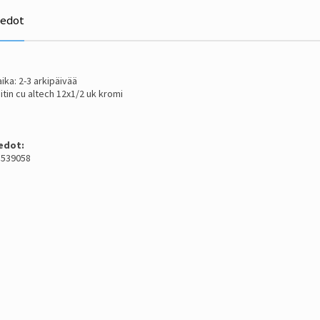
iedot
ika: 2-3 arkipäivää
iitin cu altech 12x1/2 uk kromi
edot:
 1539058