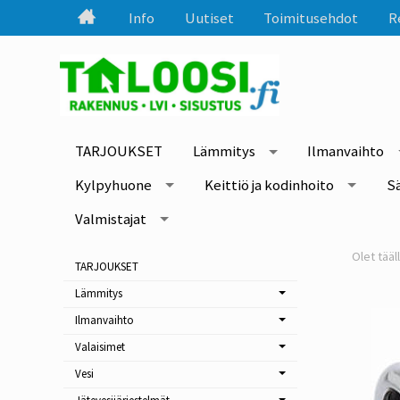
Info
Uutiset
Toimitusehdot
R
TARJOUKSET
Lämmitys
Ilmanvaihto
Kylpyhuone
Keittiö ja kodinhoito
S
Valmistajat
TARJOUKSET
Lämmitys
Ilmanvaihto
Valaisimet
Vesi