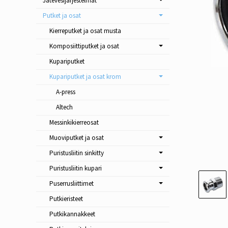
Jätevesijärjestelmät
Putket ja osat
Kierreputket ja osat musta
Komposiittiputket ja osat
Kupariputket
Kupariputket ja osat krom
A-press
Altech
Messinkikierreosat
Muoviputket ja osat
Puristusliitin sinkitty
Puristusliitin kupari
Puserrusliittimet
Putkieristeet
Putkikannakkeet