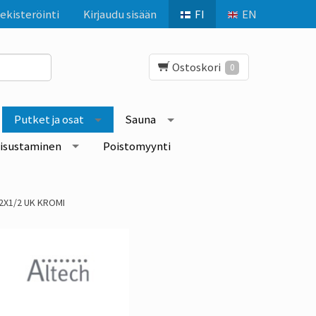
ekisteröinti
Kirjaudu sisään
FI
EN
Ostoskori
0
Putket ja osat
Sauna
isustaminen
Poistomyynti
12X1/2 UK KROMI