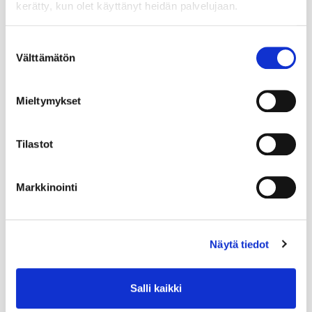
kerätty, kun olet käyttänyt heidän palvelujaan.
Suostumuksen
Välttämätön
valinta
Mieltymykset
Tilastot
Markkinointi
Näytä tiedot
Salli kaikki