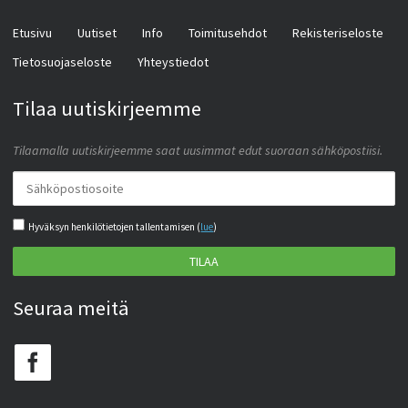
Etusivu
Uutiset
Info
Toimitusehdot
Rekisteriseloste
Tietosuojaseloste
Yhteystiedot
Tilaa uutiskirjeemme
Tilaamalla uutiskirjeemme saat uusimmat edut suoraan sähköpostiisi.
Hyväksyn henkilötietojen tallentamisen (
lue
)
TILAA
Seuraa meitä