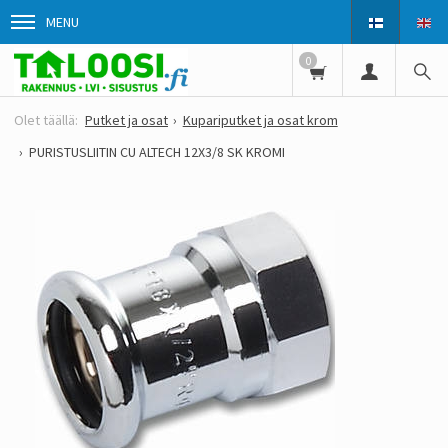
MENU
0
Putket ja osat
Kupariputket ja osat krom
PURISTUSLIITIN CU ALTECH 12X3/8 SK KROMI